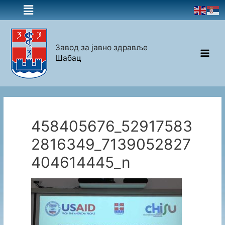
Завод за јавно здравље
Шабац
458405676_52917583
2816349_7139052827
404614445_n