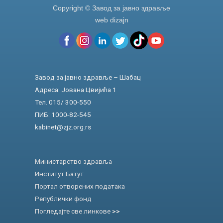
Copyright © Завод за јавно здравље
web dizajn
Завод за јавно здравље – Шабац
Адреса: Јована Цвијића 1
Тел. 015/ 300-550
ПИБ: 1000-82-545
kabinet@zjz.org.rs
Министарство здравља
Институт Батут
Портал отворених података
Републички фонд
Погледајте све линкове
>>