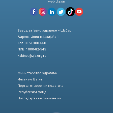
web dizajn
Завод за јавно здравље – Шабац
Адреса: Јована Цвијића 1
Тел. 015/ 300-550
ПИБ: 1000-82-545
kabinet@zjz.org.rs
Министарство здравља
Институт Батут
Портал отворених података
Републички фонд
Погледајте све линкове
>>