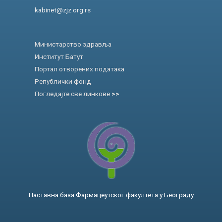
kabinet@zjz.org.rs
Министарство здравља
Институт Батут
Портал отворених података
Републички фонд
Погледајте све линкове
>>
Наставна база Фармацеутског факултета у Београду