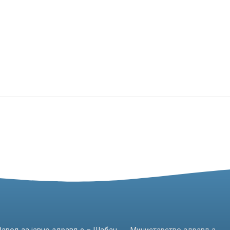
Завод за јавно здравље – Шабац
Министарство здравља