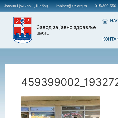
Јована Цвијића 1, Шабац
kabinet@zjz.org.rs
015/300-550
НА
Завод за јавно здравље
Шабац
КОНТА
459399002_19327