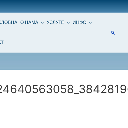
СЛОВНА
О НАМА
УСЛУГЕ
ИНФО
КТ
24640563058_3842819