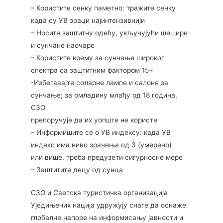
– Користите сенку паметно: тражите сенку
када су УВ зраци најинтензивнији
– Носите заштитну одећу, укључујући шешире
и сунчане наочаре
– Користите крему за сунчање широког
спектра са заштитним фактором 15+
-Избегавајте соларне лампе и салоне за
сунчање; за омладину млађу од 18 година,
СЗО
препоручује да их уопште не користе
– Информишите се о УВ индексу: када УВ
индекс има ниво зрачења од 3 (умерено)
или више, треба предузети сигурносне мере
– Заштитите децу од сунца
СЗО и Светска туристичка организација
Уједињених нација удружују снаге да оснаже
глобалне напоре на информисању јавности и