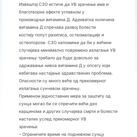
Извештај СЗО истиче да УВ зрачење има и
благотворне ефекте углавном у
производњи витамина Д. Адекватна количина
витамина Д спречава развој болести
костију попут рахитиса, остеомалације и
остеопорозе. СЗО напомиње да би у већини
случајева минимално повремено излагање УВ
зрачењу требало да буде довољно за
одржавање нивоа витамина Д у опсегу који
избегава настајање здравствених проблема.
Опасности су много веће од прекомерног
излагања сунчевом зрачењу.
Применом једноставних мера за заштиту од
сунца могао би се спречити већи део
карцинома и других случајева смрти и болести
насталих услед прекомерног УВ
зрачења:
– Ограничите време на подневном сунцу