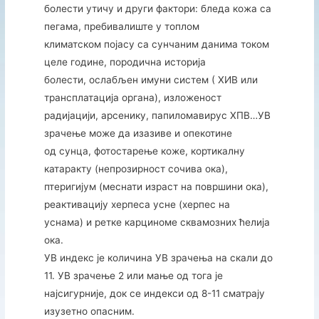
болести утичу и други фактори: бледа кожа са
пегама, пребивалиште у топлом
климатском појасу са сунчаним данима током
целе године, породична историја
болести, ослабљен имуни систем ( ХИВ или
трансплатација органа), изложеност
радијацији, арсенику, папиломавирус ХПВ…УВ
зрачење може да изазиве и опекотине
од сунца, фотостарење коже, кортикалну
катаракту (непрозирност сочива ока),
птеригијум (меснати израст на површини ока),
реактивацију херпеса усне (херпес на
уснама) и ретке карциноме сквамозних ћелија
ока.
УВ индекс је количина УВ зрачења на скали до
11. УВ зрачење 2 или мање од тога је
најсигурније, док се индекси од 8-11 сматрају
изузетно опасним.