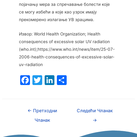
појачању мера за спречавање болести које
се могу избећи а које као узрок имају
прекомерено излагање УВ зрацима.
Извор: World Health Organization; Health
consequences of excessive solar UV radiation
(who.int);https://www.who.int/news/item/25-07-
2006-health-consequences-of-excessive-solar-
uv-radiation
F
T
Li
S
a
w
n
h
c
itt
k
ar
e
er
e
e
←
Претходни
Следећи Чланак
b
dI
Чланак
→
o
n