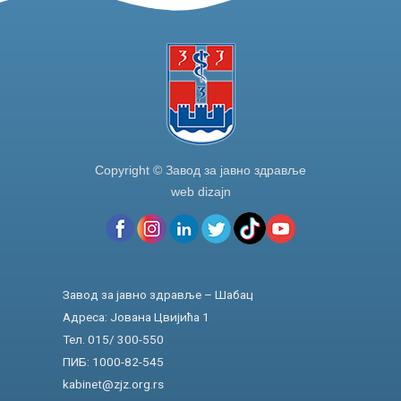
o
k
Copyright © Завод за јавно здравље
web dizajn
Завод за јавно здравље – Шабац
Адреса: Јована Цвијића 1
Тел. 015/ 300-550
ПИБ: 1000-82-545
kabinet@zjz.org.rs