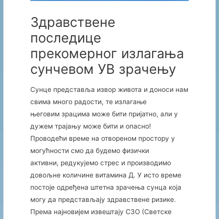
Здравствене
последице
прекомерног излагања
сунчевом УВ зрачењу
Сунце представља извор живота и доноси нам
свима много радости, те излагање
његовим зрацима може бити пријатно, али у
дужем трајању може бити и опасно!
Проводећи време на отвореном простору у
могућности смо да будемо физички
активни, редукујемо стрес и производимо
довољне количине витамина Д. У исто време
постоје одређена штетна зрачења сунца која
могу да представљају здрaвствене ризике.
Према најновијем извештају СЗО (Светске