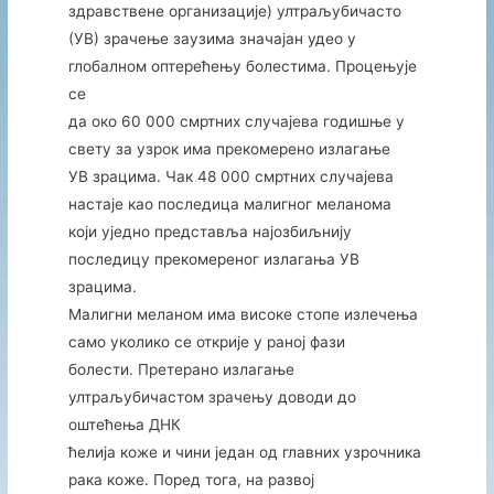
здравствене организације) ултраљубичасто
(УВ) зрачење заузима значајан удео у
глобалном оптерећењу болестима. Процењује
се
да око 60 000 смртних случајева годишње у
свету за узрок има прекомерено излагање
УВ зрацима. Чак 48 000 смртних случајева
настаје као последица малигног меланома
који уједно представља најозбиљнију
последицу прекомереног излагања УВ
зрацима.
Малигни меланом има високе стопе излечења
само уколико се открије у раној фази
болести. Претерано излагање
ултраљубичастом зрачењу доводи до
оштећења ДНК
ћелија коже и чини један од главних узрочника
рака коже. Поред тога, на развој