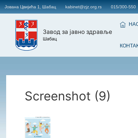
Јована Цвијића 1, Шабац
kabinet@zjz.org.rs
015/300-550
НА
Завод за јавно здравље
Шабац
КОНТА
Screenshot (9)