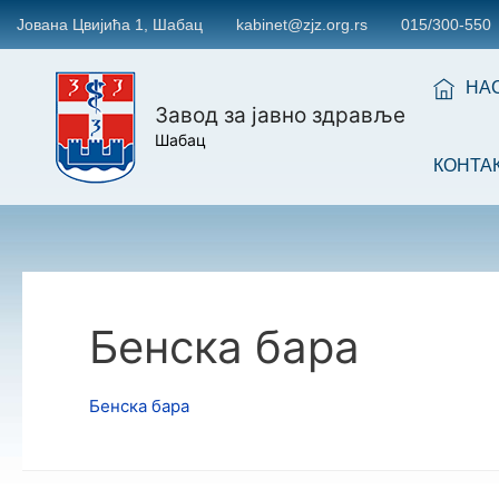
Јована Цвијића 1, Шабац
kabinet@zjz.org.rs
015/300-550
НА
Завод за јавно здравље
Шабац
КОНТА
Бенска бара
Бенска бара