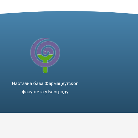
а
Наставна база Фармацеутског
факултета у Београду