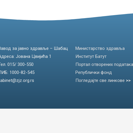
Завод за јавно здравље – Шабац
Министарство здравља
Адреса: Јована Цвијића 1
Институт Батут
Тел. 015/ 300-550
Портал отворених податак
ПИБ: 1000-82-545
Републички фонд
kabinet@zjz.org.rs
Погледајте све линкове
>>