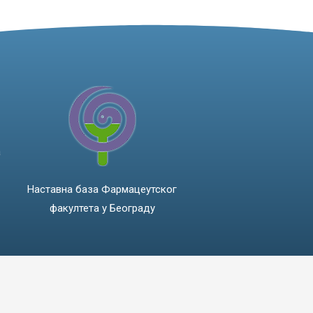
а
Наставна база Фармацеутског
факултета у Београду