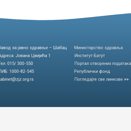
Завод за јавно здравље – Шабац
Министарство здравља
Адреса: Јована Цвијића 1
Институт Батут
Тел. 015/ 300-550
Портал отворених податак
ПИБ: 1000-82-545
Републички фонд
kabinet@zjz.org.rs
Погледајте све линкове
>>