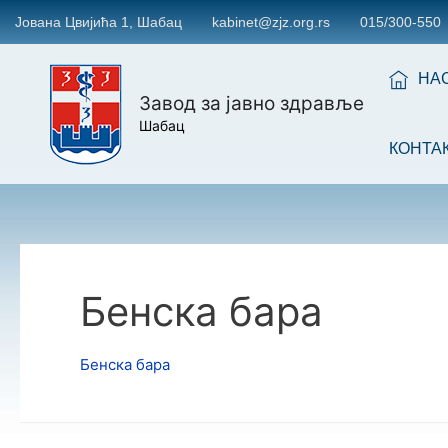
Јована Цвијића 1, Шабац
kabinet@zjz.org.rs
015/300-550
НА
Завод за јавно здравље
Шабац
КОНТА
Бенска бара
Бенска бара