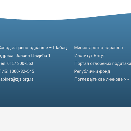
Завод за јавно здравље – Шабац
Министарство здравља
Адреса: Јована Цвијића 1
Институт Батут
Тел. 015/ 300-550
Портал отворених податак
ПИБ: 1000-82-545
Републички фонд
kabinet@zjz.org.rs
Погледајте све линкове
>>