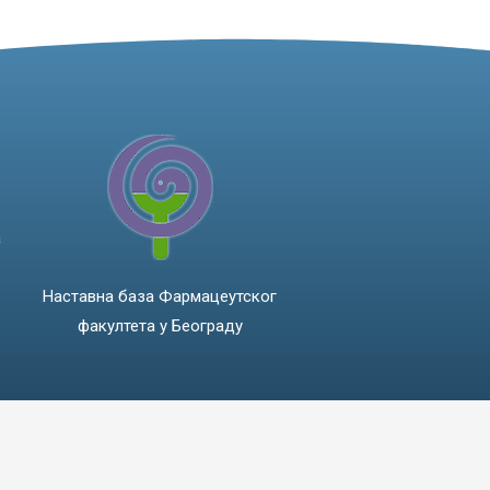
а
Наставна база Фармацеутског
факултета у Београду