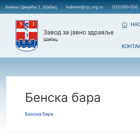
Јована Цвијића 1, Шабац
kabinet@zjz.org.rs
015/300-550
НА
Завод за јавно здравље
Шабац
КОНТА
Бенска бара
Бенска бара