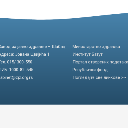
Завод за јавно здравље – Шабац
Министарство здравља
Адреса: Јована Цвијића 1
Институт Батут
Тел. 015/ 300-550
Портал отворених податак
ПИБ: 1000-82-545
Републички фонд
kabinet@zjz.org.rs
Погледајте све линкове
>>