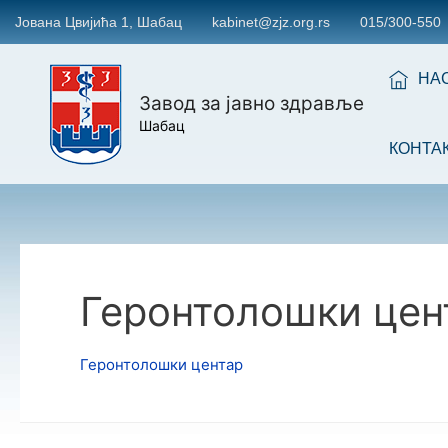
Јована Цвијића 1, Шабац
kabinet@zjz.org.rs
015/300-550
НА
Завод за јавно здравље
Шабац
КОНТА
Геронтолошки цен
Геронтолошки центар