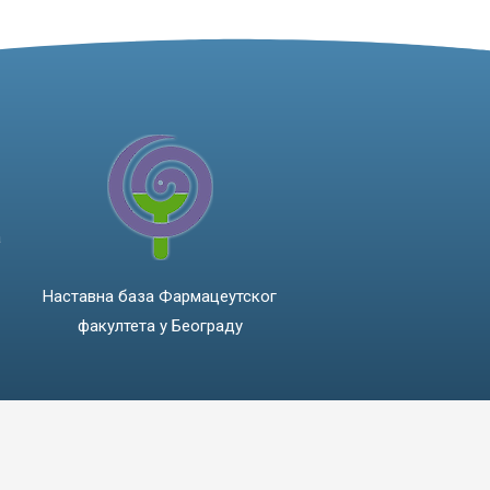
а
Наставна база Фармацеутског
факултета у Београду