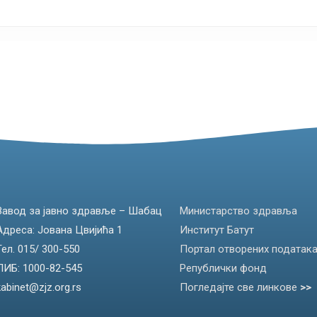
Завод за јавно здравље – Шабац
Министарство здравља
Адреса: Јована Цвијића 1
Институт Батут
Тел. 015/ 300-550
Портал отворених податак
ПИБ: 1000-82-545
Републички фонд
kabinet@zjz.org.rs
Погледајте све линкове
>>