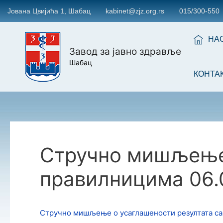
Јована Цвијића 1, Шабац
kabinet@zjz.org.rs
015/300-550
НА
Завод за јавно здравље
Шабац
КОНТА
Стручно мишљење 
правилницима 06.
Стручно мишљење о усаглашености резултата са