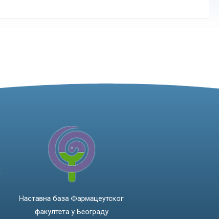
а
Наставна база Фармацеутског
факултета у Београду