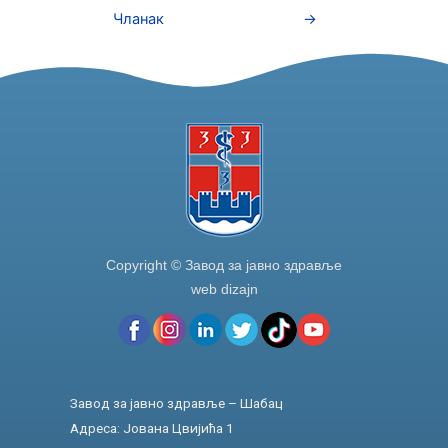
b
dI
Чланак
→
o
n
o
k
Copyright © Завод за јавно здравље
web dizajn
Завод за јавно здравље – Шабац
Адреса: Јована Цвијића 1