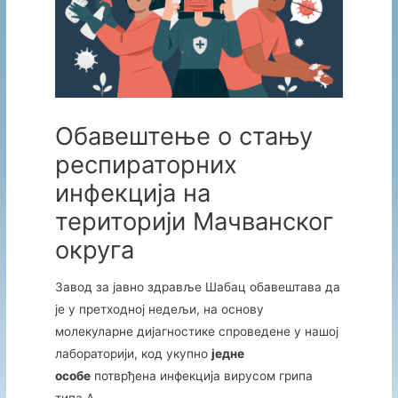
Обавештење о стању
респираторних
инфекција на
територији Мачванског
округа
Завод за јавно здравље Шабац обавештава да
је у претходној недељи, на основу
молекуларне дијагностике спроведене у нашој
лабораторији, код укупно
једне
особе
потврђена инфекција вирусом грипа
типа А.