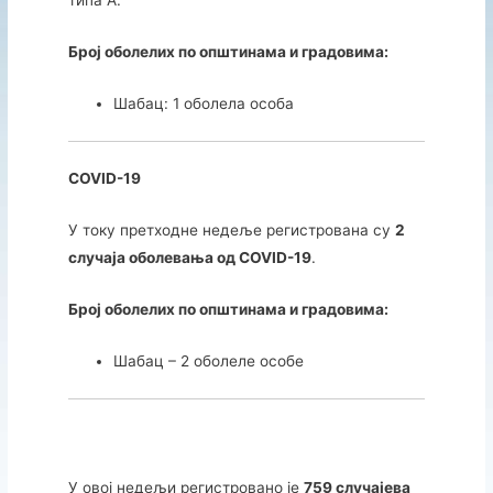
Број оболелих по општинама и градовима:
Шабац: 1 оболела особа
COVID-19
У току претходне недеље регистрована су
2
случаја оболевања од COVID-19
.
Број оболелих по општинама и градовима:
Шабац – 2 оболеле особе
У овој недељи регистровано је
759 случајева