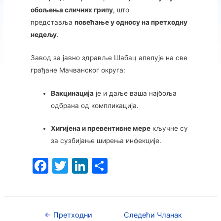
обољења сличних грипу
, што
представља
повећање у односу на претходну
недељу
.
Завод за јавно здравље Шабац апелује на све
грађане Мачванског округа:
Вакцинација
је и даље ваша најбоља
одбрана од компликација.
Хигијена и превентивне мере
кључне су
за сузбијање ширења инфекције.
F
T
Li
S
a
w
n
h
c
itt
k
ar
e
er
e
e
←
Претходни
Следећи Чланак