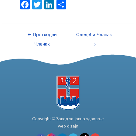
F
T
Li
S
a
w
n
h
c
itt
k
ar
e
er
e
e
←
Претходни
Следећи Чланак
b
dI
Чланак
→
o
n
o
k
Copyright © Завод за јавно здравље
web dizajn