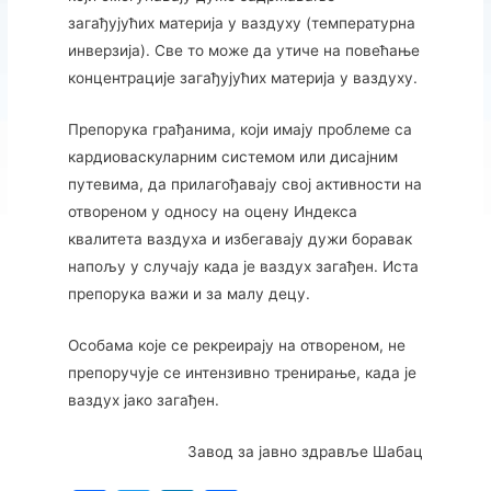
загађујућих материја у ваздуху (температурна
инверзија). Све то може да утиче на повећање
концентрације загађујућих материја у ваздуху.
Препорука грађанима, који имају проблеме са
кардиоваскуларним системом или дисајним
путевима, да прилагођавају свој активности на
отвореном у односу на оцену Индекса
квалитета ваздуха и избегавају дужи боравак
напољу у случају када је ваздух загађен. Иста
препорука важи и за малу децу.
Особама које се рекреирају на отвореном, не
препоручује се интензивно тренирање, када је
ваздух јако загађен.
Завод за јавно здравље Шабац