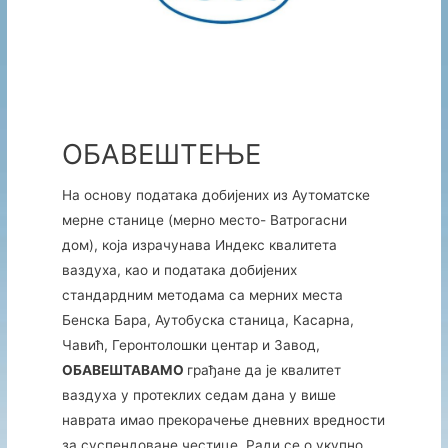
ОБАВЕШТЕЊЕ
На основу података добијених из Аутоматске
мерне станице (мерно место- Ватрогасни
дом), која израчунава Индекс квалитета
ваздуха, као и података добијених
стандардним методама са мерних места
Бенска Бара, Аутобуска станица, Касарна,
Чавић, Геронтолошки центар и Завод,
ОБАВЕШТАВАМО
грађане да је квалитет
ваздуха у протеклих седам дана у више
наврата имао прекорачење дневних вредности
за суспендоване честице. Ради се о укупно