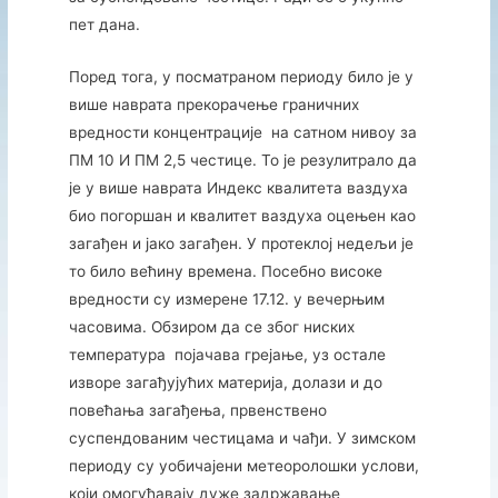
пет дана.
Поред тога, у посматраном периоду било је у
више наврата прекорачење граничних
вредности концентрације на сатном нивоу за
ПМ 10 И ПМ 2,5 честице. То је резулитрало да
је у више наврата Индекс квалитета ваздуха
био погоршан и квалитет ваздуха оцењен као
загађен и јако загађен. У протеклој недељи је
то било већину времена. Посебно високе
вредности су измерене 17.12. у вечерњим
часовима. Обзиром да се због ниских
температура појачава грејање, уз остале
изворе загађујућих материја, долази и до
повећања загађења, првенствено
суспендованим честицама и чађи. У зимском
периоду су уобичајени метеоролошки услови,
који омогућавају дуже задржавање