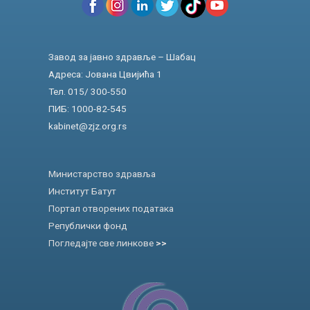
Завод за јавно здравље – Шабац
Адреса: Јована Цвијића 1
Тел. 015/ 300-550
ПИБ: 1000-82-545
kabinet@zjz.org.rs
Министарство здравља
Институт Батут
Портал отворених података
Републички фонд
Погледајте све линкове
>>