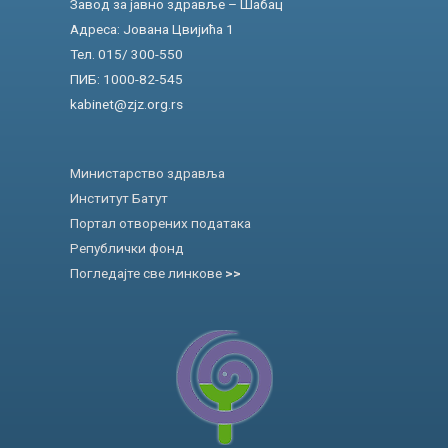
Завод за јавно здравље – Шабац
Адреса: Јована Цвијића 1
Тел. 015/ 300-550
ПИБ: 1000-82-545
kabinet@zjz.org.rs
Министарство здравља
Институт Батут
Портал отворених података
Републички фонд
Погледајте све линкове
>>