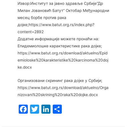
Извор:Институт за јавно здравље Србије“Др
Милан Јовановић Батут“ Октобар Међународни
месец борбе против рака
дојке;https://www.batut.org.rs/index.php?
content=2892
Додатне информације можете пронаћи на:
Епидемиолошке карактеристике рака дојке;
https://www.batut.org.rs/download/aktuelno/Epid
emioloske%20karakteristike%20karcinoma%20doj
ke.docx
Организовани скрининг рака дојке у Србији;
https://www.batut.org.rs/download/aktuelno/Orga
nizovani%20skrining%20raka%20dojke.docx
F
T
Li
S
a
w
n
h