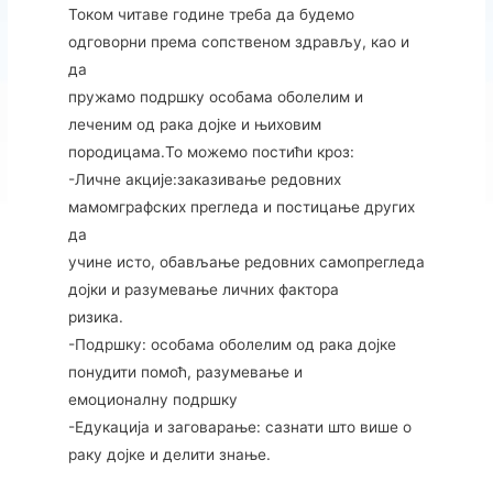
Током читаве године треба да будемо
одговорни према сопственом здрављу, као и
да
пружамо подршку особама оболелим и
леченим од рака дојке и њиховим
породицама.То можемо постићи кроз:
-Личне акције:заказивање редовних
мамомграфских прегледа и постицање других
да
учине исто, обављање редовних самопрегледа
дојки и разумевање личних фактора
ризика.
-Подршку: особама оболелим од рака дојке
понудити помоћ, разумевање и
емоционалну подршку
-Едукација и заговарање: сазнати што више о
раку дојке и делити знање.