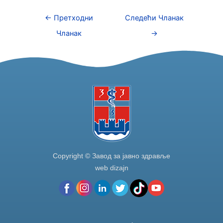
c
itt
k
ar
e
er
e
e
←
Претходни
Следећи Чланак
b
dI
Чланак
→
o
n
o
k
Copyright © Завод за јавно здравље
web dizajn