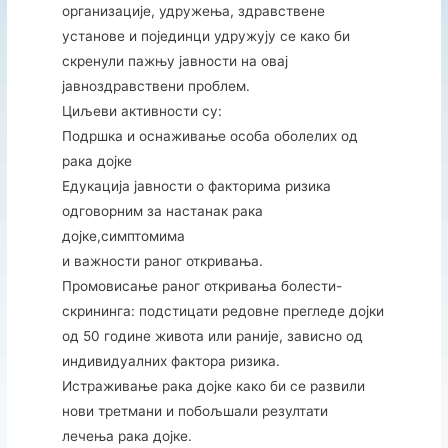
организације, удружења, здравствене
установе и појединци удружују се како би
скренули пажњу јавности на овај
јавноздравствени проблем.
Циљеви активности су:
Подршка и оснаживање особа оболелих од
рака дојке
Едукација јавности о факторима ризика
одговорним за настанак рака
дојке,симптомима
и важности раног откривања.
Промовисање раног откривања болести-
скрининга: подстицати редовне прегледе дојки
од 50 године живота или раније, зависно од
индивидуалних фактора ризика.
Истраживање рака дојке како би се развили
нови третмани и побољшали резултати
лечења рака дојке.