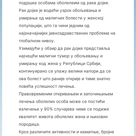
подршка особама оболелеим од рака дојке.
Рак дојке је водећи узрок обољевања и
умирања од малигних болести у женској
популацији, што га чини једним од
најзначајнијих јавноздравствених проблема на
глобалном нивоу.
Узимајући у обзир да рак дојке представља
најчешћи малигни тумор у обољевању и
умирању код жена у Републици Србији,
континуирано се улажу велики напори да се
ова болест што раније открије и тиме знатно
повећа успешност лечења.
Правовременим откривањем и започињањем
лечења оболелих особа може се постићи
излечење у 90% случајева чиме се подиже
квалитет живота оболелих жена и њихових
породица.
Кроз различите активности и камапње, бројне