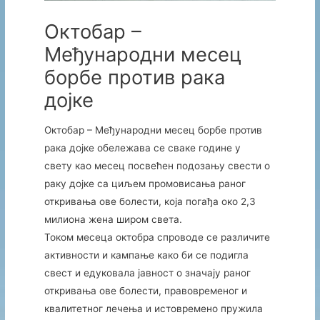
Октобар –
Међународни месец
борбе против рака
дојке
Октобар – Међународни месец борбе против
рака дојке обележава се сваке године у
свету као месец посвећен подозању свести о
раку дојке са циљем промовисања раног
откривања ове болести, која погађа око 2,3
милиона жена широм света.
Током месеца октобра спроводе се различите
активности и кампање како би се подигла
свест и едуковала јавност о значају раног
откривања ове болести, правовременог и
квалитетног лечења и истовремено пружила