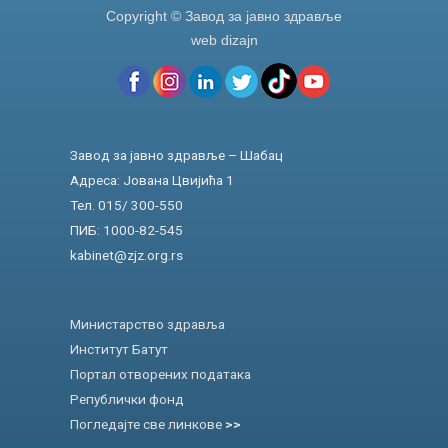
Copyright © Завод за јавно здравље
web dizajn
Завод за јавно здравље – Шабац
Адреса: Јована Цвијића 1
Тел. 015/ 300-550
ПИБ: 1000-82-545
kabinet@zjz.org.rs
Министарство здравља
Институт Батут
Портал отворених података
Републички фонд
Погледајте све линкове
>>