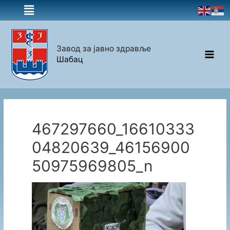
Завод за јавно здравље
Шабац
467297660_16610333
04820639_46156900
50975969805_n