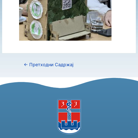
←
Претходни Садржај