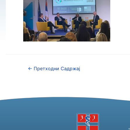
←
Претходни Садржај