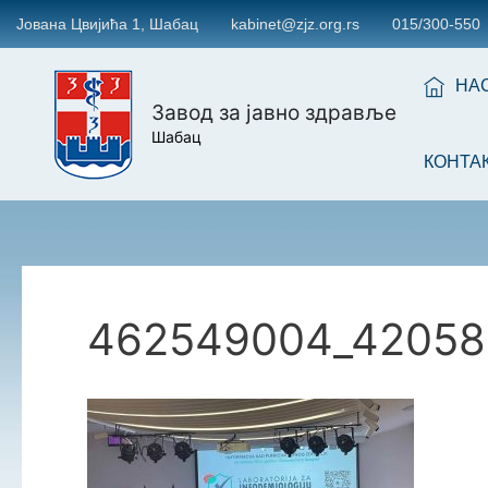
Јована Цвијића 1, Шабац
kabinet@zjz.org.rs
015/300-550
НА
Завод за јавно здравље
Шабац
КОНТА
462549004_42058