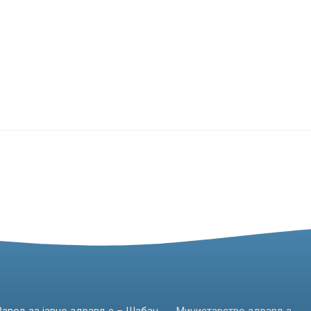
Завод за јавно здравље – Шабац
Министарство здравља