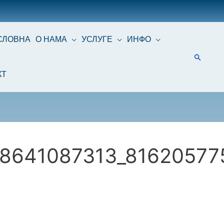
СЛОВНА
О НАМА
УСЛУГЕ
ИНФО
КТ
8641087313_81620577