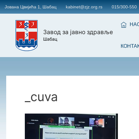
Јована Цвијића 1, Шабац
kabinet@zjz.org.rs
015/300-550
НА
Завод за јавно здравље
Шабац
КОНТА
_cuva