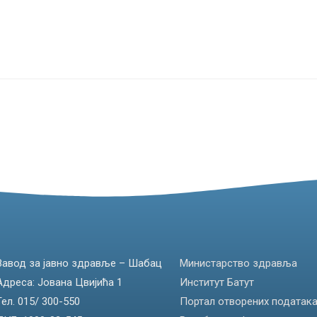
Завод за јавно здравље – Шабац
Министарство здравља
Адреса: Јована Цвијића 1
Институт Батут
Тел. 015/ 300-550
Портал отворених податак