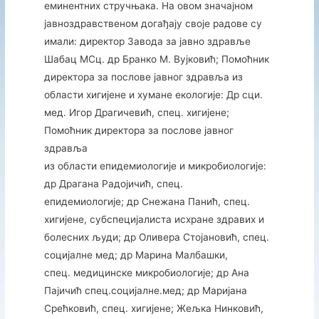
еминентних стручњака. На овом значајном
јавноздравственом догађају своје радове су
имали: директор Завода за јавно здравље
Шабац МCц. др Бранко М. Вујковић; Помоћник
директора за послове јавног здравља из
области хигијене и хумане екологије: Др сци.
мед. Игор Драгичевић, спец. хигијене;
Помoћник директора за послове јавног
здравља
из области епидемиологије и микробиологије:
др Драгана Радојичић, спец.
епидемиологије; др Снежана Панић, спец.
хигијене, субспецијалиста исхране здравих и
болесних људи; др Оливера Стојановић, спец.
социјалне мед; др Марина Малбашки,
спец. медицинске микробиологије; др Ана
Пајичић спец.социјалне.мед; др Маријана
Срећковић, спец. хигијене; Жељка Нинковић,