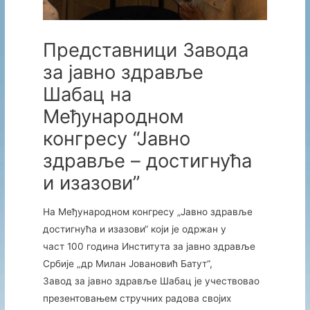
Представници Заводa
за јавно здравље
Шабац на
Међународном
конгресу “Јавно
здравље – достигнућа
и изазови”
На Међународном конгресу „Јавно здравље
достигнућа и изазови“ који је одржан у
част 100 година Института за јавно здравље
Србије „др Милан Јовановић Батут“,
Завод за јавно здравље Шабац је учествовао
презентовањем стручних радова својих