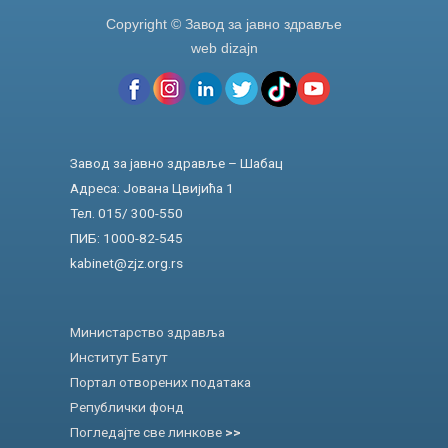
Copyright © Завод за јавно здравље
web dizajn
Завод за јавно здравље – Шабац
Адреса: Јована Цвијића 1
Тел. 015/ 300-550
ПИБ: 1000-82-545
kabinet@zjz.org.rs
Министарство здравља
Институт Батут
Портал отворених података
Републички фонд
Погледајте све линкове
>>