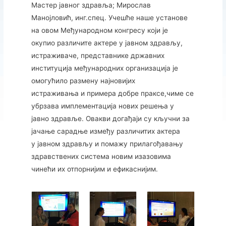
Мастер јавног здравља; Мирослав
Манојловић, инг.спец. Учешће наше установе
на овом Међународном конгресу који је
окупио различите актере у јавном здрављу,
истраживаче, представнике државних
институција међународних организација је
омогућило размену најновијих
истраживања и примера добре праксе,чиме се
убрзава имплементација нових решења у
јавно здравље. Овакви догађаји су кључни за
јачање сарадње између различитих актера
у јавном здрављу и помажу прилагођавању
здравствених система новим изазовима
чинећи их отпорнијим и ефикаснијим.