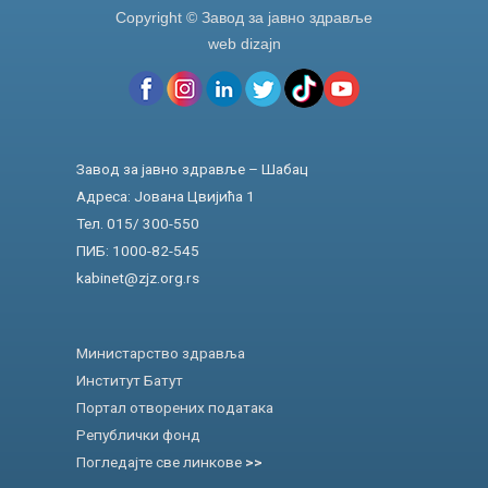
Copyright © Завод за јавно здравље
web dizajn
Завод за јавно здравље – Шабац
Адреса: Јована Цвијића 1
Тел. 015/ 300-550
ПИБ: 1000-82-545
kabinet@zjz.org.rs
Министарство здравља
Институт Батут
Портал отворених података
Републички фонд
Погледајте све линкове
>>