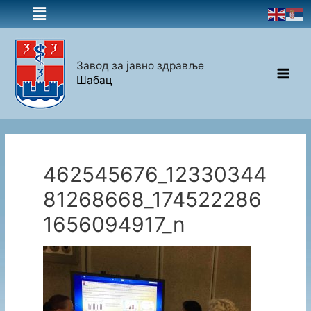
Завод за јавно здравље
Шабац
462545676_12330344
81268668_174522286
1656094917_n