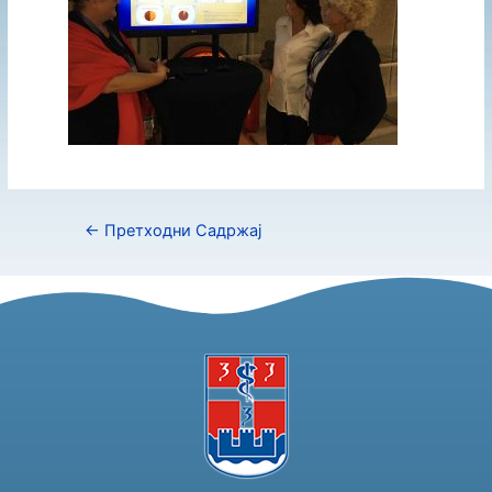
←
Претходни Садржај