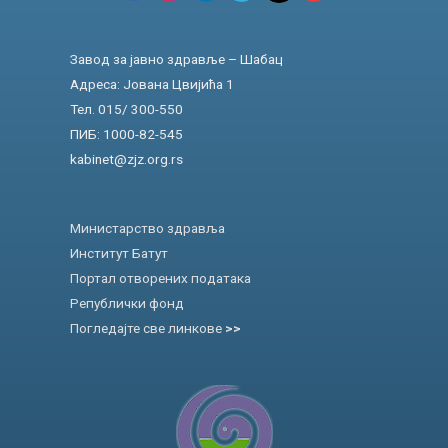
Завод за јавно здравље – Шабац
Адреса: Јована Цвијића 1
Тел. 015/ 300-550
ПИБ: 1000-82-545
kabinet@zjz.org.rs
Министарство здравља
Институт Батут
Портал отворених података
Републички фонд
Погледајте све линкове
>>