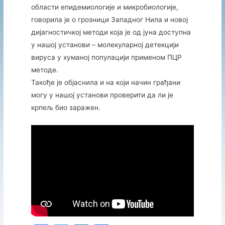
области епидемиологије и микробиологије,
говорила је о грозници Западног Нила и новој
дијагностичкој методи која је од јуна доступна
у нашој установи – молекуларној детекцији
вируса у хуманој популацији применом ПЦР
методе.
Такође је објаснила и на који начин грађани
могу у нашој установи проверити да ли је
крпељ био заражен.