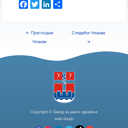
F
T
Li
S
a
w
n
h
c
itt
k
ar
e
er
e
e
←
Претходни
Следећи Чланак
b
dI
Чланак
→
o
n
o
k
Copyright © Завод за јавно здравље
web dizajn