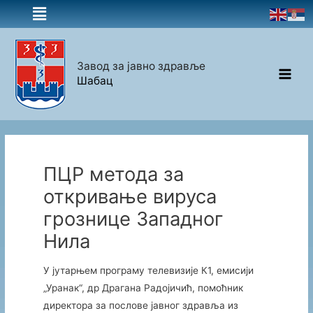
Завод за јавно здравље
Шабац
ПЦР метода за
откривање вируса
грознице Западног
Нила
У јутарњем програму телевизије К1, емисији
„Уранак“, др Драгана Радојичић, помоћник
директора за послове јавног здравља из