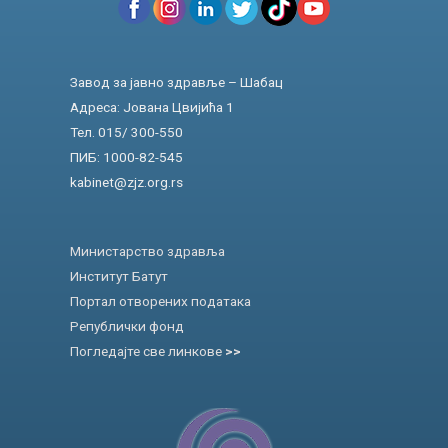
Завод за јавно здравље – Шабац
Адреса: Јована Цвијића 1
Тел. 015/ 300-550
ПИБ: 1000-82-545
kabinet@zjz.org.rs
Министарство здравља
Институт Батут
Портал отворених података
Републички фонд
Погледајте све линкове
>>