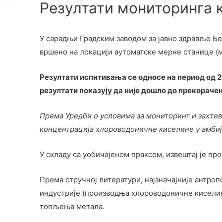
Резултати мониторинга 
У сарадњи Градским заводом за јавно здравље Б
вршено на локацији аутоматске мерне станице (
Резултати испитивања се односе на период од 2
резултати показују да није дошло до прекораче
Према Уредби о условима за мониторинг и захтеви
концентрација хлороводоничне киселине у амбије
У складу са уобичајеном праксом, извештај је пр
Према стручној литератури, најзначајније антро
индустрије (производња хлороводоничне киселине
топљења метала.