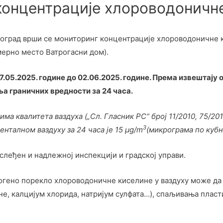
концентрације хлороводоничн
еоград врши се мониторинг концентрације хлороводоничне к
мерно место Ватрогасни дом).
7.05.2025. године до 02.06.2025. године. Према извештају
ња граничних вредности за 24 часа.
ма квалитета ваздуха („Сл. Гласник РС“ број 11/2010, 75/2
3
нталном ваздуху за 24 часа је 15 µg/m
(микрограма по кубн
ослеђен и надлежној инспекцији и градској управи.
погено порекло хлороводоничне киселине у ваздуху може д
, калцијум хлорида, натријум сулфата…), спаљивања пласти