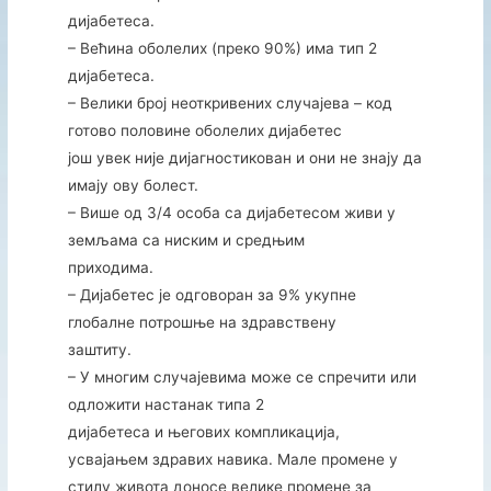
дијабетеса.
– Већина оболелих (преко 90%) има тип 2
дијабетеса.
– Велики број неоткривених случајева – код
готово половине оболелих дијабетес
још увек није дијагностикован и они не знају да
имају ову болест.
– Више од 3/4 особа са дијабетесом живи у
земљама са ниским и средњим
приходима.
– Дијабетес је одговоран за 9% укупне
глобалне потрошње на здравствену
заштиту.
– У многим случајевима може се спречити или
одложити настанак типа 2
дијабетеса и његових компликација,
усвајањем здравих навика. Мале промене у
стилу живота доносе велике промене за