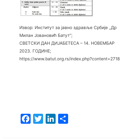
Извор: Институт за јавно здравље Србије „Др
Милан Јовановић Батут“;
СВЕТСКИ ДАН ДИЈАБЕТЕСА – 14. НОВЕМБАР
2023. ГОДИНЕ;
https://www.batut.org.rs/index.php?content=2718
F
T
Li
S
a
w
n
h
c
itt
k
ar