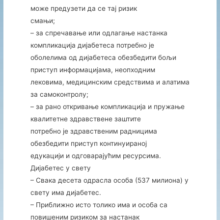
може предузети да се тај ризик
смањи;
– за спречавање или одлагање настанка
компликација дијабетеса потребно је
оболелима од дијабетеса обезбедити бољи
приступ информацијама, неопходним
лековима, медицинским средствима и алатима
за самоконтролу;
– за рано откривање компликација и пружање
квалитетне здравствене заштите
потребно је здравственим радницима
обезбедити приступ континуираној
едукацији и одговарајућим ресурсима.
Дијабетес у свету
– Свака десета одрасла особа (537 милиона) у
свету има дијабетес.
– Приближно исто толико има и особа са
повишеним ризиком за настанак