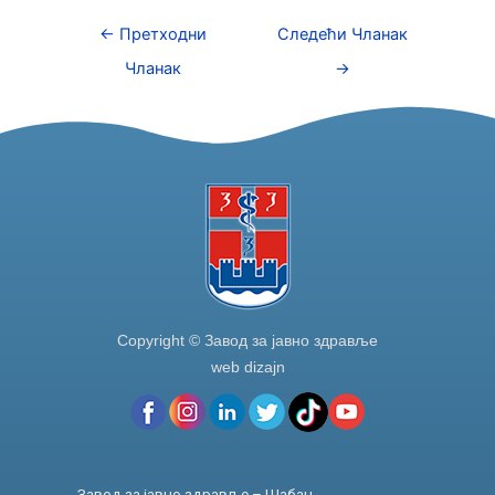
e
er
e
e
←
Претходни
Следећи Чланак
b
dI
Чланак
→
o
n
o
k
Copyright © Завод за јавно здравље
web dizajn
Завод за јавно здравље – Шабац