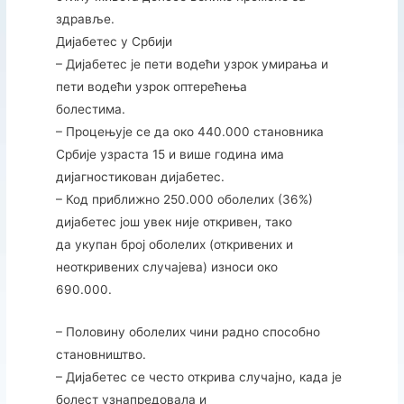
здравље.
Дијабетес у Србији
– Дијабетес је пети водећи узрок умирања и
пети водећи узрок оптерећења
болестима.
– Процењује се да око 440.000 становника
Србије узраста 15 и више година има
дијагностикован дијабетес.
– Код приближно 250.000 оболелих (36%)
дијабетес још увек није откривен, тако
да укупан број оболелих (откривених и
неоткривених случајева) износи око
690.000.
– Половину оболелих чини радно способно
становништво.
– Дијабетес се често открива случајно, када је
болест узнапредовала и