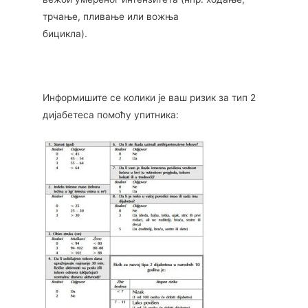
трчање, пливање или вожња
бицикла).
Информишите се колики је ваш ризик за тип 2
дијабетеса помоћу упитника: