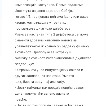
компликације наступиле. Према подацима
Института за јавно здравље Србије,
готово 1/3 пацијената већ има једну или више
касних компликација у тренутку
постављања дијагнозе дијабетеса.
Ризик за настанак типа 2 дијабетеса се може
смањити здравим животним навикама:
уравнотеженом исхраном уз редовну физичку
активност. Препоруке за исхрану и
физичку активност Интернационалне дијабетес
федерације:
– Ограничити унос индустријских сокова и
других заслађених напитака. Уместо
њих, бирати воду, чај или кафу.
– Јести најмање три порције поврћа сваког
дана, укључујући зелено лиснато
поврће.
– Јести до три порције свежег воћа сваког