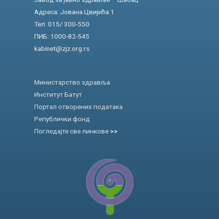
Адреса: Јована Цвијића 1
Тел. 015/ 300-550
ПИБ: 1000-82-545
kabinet@zjz.org.rs
Министарство здравља
Институт Батут
Портал отворених података
Републички фонд
Погледајте све линкове
>>