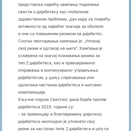
представља највећу кампању подизања
свести о дијабетесу као глобалном
здравственом проблему, дан када се покрећу
активности од највећег значаја за оболеле
и оне са повишеним ризиком за дијабетес.
Слоган овогодишње кампање је: „Упознај
свој ризик и одговор на њега”. Кампања је
усмерена на значај познавања ризика за
тип 2 дијабетеса, као и правовременог
откривања и континуираног управљања
дијабетесом, у циљу спречавања или
одлагања настанка дијабетеса и његових
компликација.
Кључне поруке Светског дана борбе против
дијабетеса 2023. године су:
– за превенцију и благовремену дијагнозу
дијабетеса неопходно је упознати свој
ризик за настанак типа 2 дијабетеса и шта се