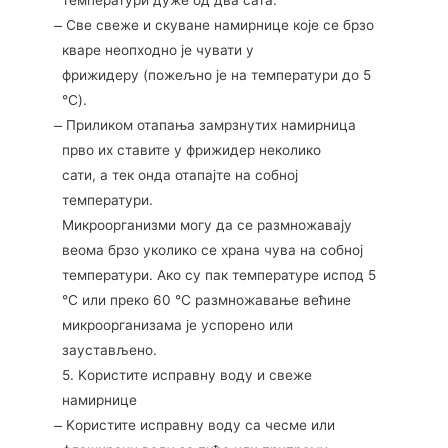
температури дуже од два сата.
̶ Све свеже и скуване намирнице које се брзо
кваре неопходно је чувати у
фрижидеру (пожељно је на температури до 5
°C).
̶ Приликом отапања замрзнутих намирница
прво их ставите у фрижидер неколико
сати, а тек онда отапајте на собној
температури.
Микроорганизми могу да се размножавају
веома брзо уколико се храна чува на собној
температури. Ако су пак температуре испод 5
°C или преко 60 °C размножавање већине
микроорганизама је успорено или
заустављено.
5. Kористите исправну воду и свеже
намирнице
̶ Kористите исправну воду са чесме или