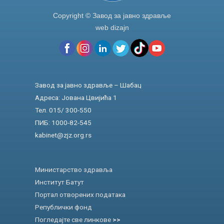
Copyright © Завод за јавно здравље
web dizajn
Завод за јавно здравље – Шабац
Адреса: Јована Цвијића 1
Тел. 015/ 300-550
ПИБ: 1000-82-545
kabinet@zjz.org.rs
Министарство здравља
Институт Батут
Портал отворених података
Републички фонд
Погледајте све линкове
>>