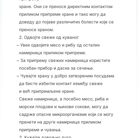
хране. Они се преносе директним контактом
приликом припреме хране и тако могу да
доведу до појаве различитих болести које се
преносе храном.
2. Одвојте свеже од куваног
̶ Увек одвојите месо и рибу од осталих
намирница приликом припреме.
̶ За припрему свежих намирница користите
посебан прибор и даске за сечење.
̶ Чувајте храну у добро затвореним посудама
да бисте избегли контакт између свеже
и већ припремљене хране.
Свеже намирнице, а посебно месо, риба и
морски плодови и њихови сокови, могу да
садрже опасне микроорганизме који се могу
пренети на друге намирнице приликом
припреме и чувања.
3. Kувајте довољно дуго