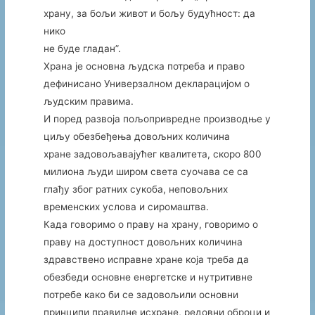
храну, за бољи живот и бољу будућност: да
нико
не буде гладан”.
Храна је основна људска потреба и право
дефинисано Универзалном декларацијом о
људским правима.
И поред развоја пољопривредне производње у
циљу обезбеђења довољних количина
хране задовољавајућег квалитета, скоро 800
милиона људи широм света суочава се са
глађу због ратних сукоба, неповољних
временских услова и сиромаштва.
Када говоримо о праву на храну, говоримо о
праву на доступност довољних количина
здравствено исправне хране која треба да
обезбеди основне енергетске и нутритивне
потребе како би се задовољили основни
принципи правилне исхране, редовни оброци и