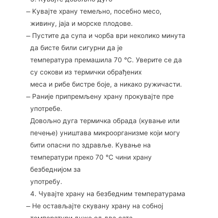
̶ Kувајте храну темељно, посебно месо,
живину, јаја и морске плодове.
̶ Пустите да супа и чорба ври неколико минута
да бисте били сигурни да је
температура премашила 70 °C. Уверите се да
су сокови из термички обрађених
меса и рибе бистре боје, а никако ружичасти.
̶ Раније припремљену храну прокувајте пре
употребе.
Довољно дуга термичка обрада (кување или
печење) уништава микроорганизме који могу
бити опасни по здравље. Kување на
температури преко 70 °C чини храну
безбеднијом за
употребу.
4. Чувајте храну на безбедним температурама
̶ Не остављајте скувану храну на собној