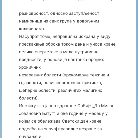
разноврсност, односно заступљеност
намирница из свих група у довољним
количинама.
Насупрот томе, неправилна исхрана у виду
прескакања оброка током дана и уноса хране
велике енергетске а мале нутритивне
вредности, у основи je настанка бројних
хроничних
незаразних болести (прекомерне тежине и
гојазности, повишеног крвног притиска,
шећерне болести, различитих малигних
болести).
Институт за јавно здравље Србије „Др Милан
Јовановић Батут” и ове године у месецу у
којем се обележава Светски дан хране
подсећа на значај правилне исхране за
очување и