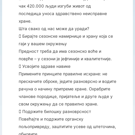
чак 420.000 људи изгуби живот од
последица уноса здравствено неисправне
хране.
Шта свако од нас може да уради?
 Бирајте сезонске намирнице и храну која се
гаји у вашем окружењу
Предност треба да има сезонско воће и
поврће – у сезони је јефтиније и квалитетније.
 Усвојите здраве навике
Примените принципе правилне исхране: не
прескачите оброке, једите разноврсно и водите
рачуна о начину припреме хране. Охрабрите
чланове породице, пријатеље и друге људе у
свом окружењу да се правилно хране.
 Подржите билошку разноврсност
Повећајте и подржите органску
пољопривреду, заштитите усеве од штеточина,
обновите