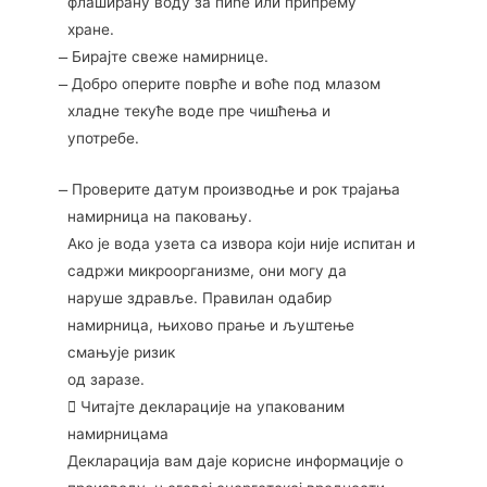
флаширану воду за пиће или припрему
хране.
̶ Бирајте свеже намирнице.
̶ Добро оперите поврће и воће под млазом
хладне текуће воде пре чишћења и
употребе.
̶ Проверите датум производње и рок трајања
намирница на паковању.
Ако је вода узета са извора који није испитан и
садржи микроорганизме, они могу да
наруше здравље. Правилан одабир
намирница, њихово прање и љуштење
смањује ризик
од заразе.
 Читајте декларације на упакованим
намирницама
Декларација вам даје корисне информације о