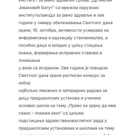
Институт за јавно здравље Србије „Др Милан
Јовановић Батут” са мрежом окружних
института/завода за јавно здравље и ове
године у оквиру обележавања Светског дана
хране, 16. октобра, активности усмерава на
информисање и едукацију становништва, а
посебно деце и младих у циљу стицања
знања, формирања исправних ставова и
понашања
у вези са исхраном. Ове године је поводом
Светског дана хране расписан конкурс за
избор
најбољих ликовних и литерарних радова за
децу предшколских установа и ученике
основих школа на тему „Право на храну да има
свако – покажи како” са циљем
подстицања здравственоваспитног рада у
предшколским установама и школама на тему