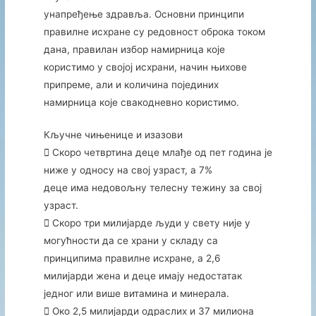
унапређење здравља. Основни принципи
правилне исхране су редовност оброка током
дана, правилан избор намирница које
користимо у својој исхрани, начин њихове
припреме, али и количина појединих
намирница које свакодневно користимо.
Кључне чињенице и изазови
 Скоро четвртина деце млађе од пет година је
ниже у односу на свој узраст, а 7%
деце има недовољну телесну тежину за свој
узраст.
 Скоро три милијарде људи у свету није у
могућности да се храни у складу са
принципима правилне исхране, а 2,6
милијарди жена и деце имају недостатак
једног или више витамина и минерала.
 Око 2,5 милијарди одраслих и 37 милиона