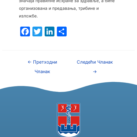
значаја правилне исхране за здравље, а биће
организована и предавања, трибине и
изложбе.
F
T
Li
S
a
w
n
h
c
itt
k
ar
e
er
e
e
←
Претходни
Следећи Чланак
b
dI
Чланак
→
o
n
o
k