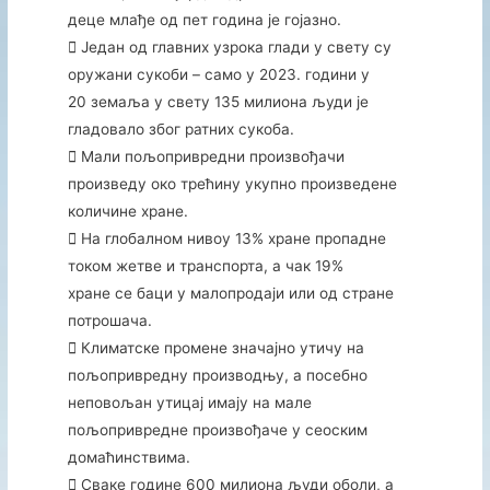
деце млађе од пет година је гојазно.
 Један од главних узрока глади у свету су
оружани сукоби – само у 2023. години у
20 земаља у свету 135 милиона људи је
гладовало због ратних сукоба.
 Мали пољопривредни произвођачи
произведу око трећину укупно произведене
количине хране.
 На глобалном нивоу 13% хране пропадне
током жетве и транспорта, а чак 19%
хране се баци у малопродаји или од стране
потрошача.
 Климатске промене значајно утичу на
пољопривредну производњу, а посебно
неповољан утицај имају на мале
пољопривредне произвођаче у сеоским
домаћинствима.
 Сваке године 600 милиона људи оболи, а