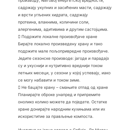
производу, његовој енергетској вредности,
садржају укупних и засићених масти, садржају
и врсти угљених хидрата, садржају
протеина, влакнима, количини соли,
алергенима, адитивима и другим састојцима.
 Подржите локалне произвођаче хране
Бирајте локално произведену храну и тако
подржите мале пољопривредне произвођаче.
Једите сезонске производе: јагоде и парадајз
су и укуснији и нутритивно вреднији током
летњих месеци, у сезони у којој успевају, иако
се могу набавити и током зиме.
 Не бацајте храну – смањите отпад од хране
Планирајте оброке унапред и припремите
онолико колико можете да поједете. Остатке
хране донирајте народним кухињама или их
искориститие за прављење компоста.