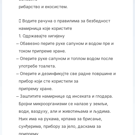
рибарство и екосистем.
 Водите рачуна о правилима за безбедност
намирница које користите
1. Одржавајте хигијену
̶ Обавезно перите руке сапуном и водом пре и
током припреме хране.
̶ Оперите руке сапуном и топлом водом после
употребе тоалета.
̶ Оперите и дезинфикујте све радне површине и
прибор који сте користили за
припрему хране.
̶ Заштитите намирнице од инсеката и глодара.
Бројни микроорганизми се налазе у земљи,
води, ваздуху, али и животињама и људима.
Њих има на рукама, крпама за брисање,
сунђерима, прибору за јело, даскама за
припрему