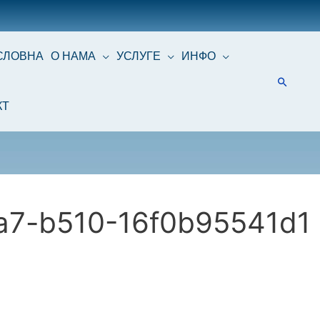
СЛОВНА
О НАМА
УСЛУГЕ
ИНФО
КТ
a7-b510-16f0b95541d1