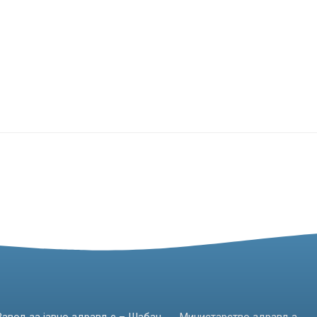
Завод за јавно здравље – Шабац
Министарство здравља