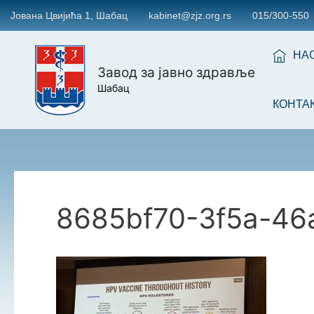
Јована Цвијића 1, Шабац
kabinet@zjz.org.rs
015/300-550
НА
Завод за јавно здравље
Шабац
КОНТА
8685bf70-3f5a-46