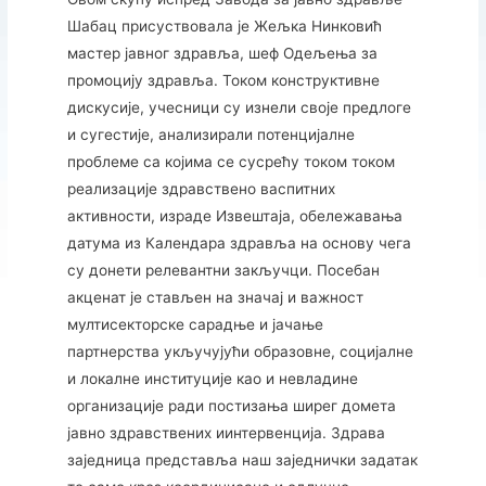
Шабац присуствовала је Жељка Нинковић
мастер јавног здравља, шеф Одељења за
промоцију здравља. Током конструктивне
дискусије, учесници су изнели своје предлоге
и сугестије, анализирали потенцијалне
проблеме са којима се сусрећу током током
реализације здравствено васпитних
активности, израде Извештаја, обележавања
датума из Календара здравља на основу чега
су донети релевантни закључци. Посебан
акценат је стављен на значај и важност
мултисекторске сарадње и јачање
партнерства укључујући образовне, социјалне
и локалне институције као и невладине
организације ради постизања ширег домета
јавно здравствених иинтервенција. Здрава
заједница представља наш заједнички задатак