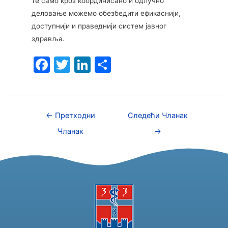
те само кроз координисано и одлучно
деловање можемо обезбедити ефикаснији,
доступнији и праведнији систем јавног
здравља.
F
T
Li
S
a
w
n
h
c
itt
k
ar
e
er
e
e
←
Претходни
Следећи Чланак
b
dI
Чланак
→
o
n
o
k