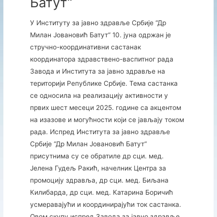
Батут“
У Институту за јавно здравље Србије “Др
Милан Јовановић Батут“ 10. јуна одржан је
стручно-координативни састанак
координатора здравствено-васпитног рада
Завода и Института за јавно здравље на
територији Републике Србије. Тема састанка
се односила на реализацију активности у
првих шест месеци 2025. године са акцентом
на изазове и могућности који се јављају током
рада. Испред Института за јавно здравље
Србије “Др Милан Јовановић Батут“
присутнима су се обратиле др сци. мед.
Јелена Гудељ Ракић, начелник Центра за
промоцију здравља, др сци. мед. Биљана
Килибарда, др сци. мед. Катарина Боричић
усмеравајући и координирајући ток састанка.
Овом скупу испред Завода за јавно здравље