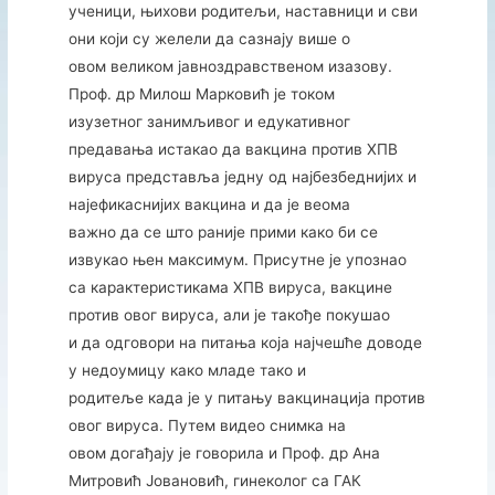
ученици, њихови родитељи, наставници и сви
они који су желели да сазнају више о
овом великом јавноздравственом изазову.
Проф. др Милош Марковић је током
изузетног занимљивог и едукативног
предавања истакао да вакцина против ХПВ
вируса представља једну од најбезбеднијих и
најефикаснијих вакцина и да је веома
важно да се што раније прими како би се
извукао њен максимум. Присутне је упознао
са карактеристикама ХПВ вируса, вакцине
против овог вируса, али је такође покушао
и да одговори на питања која најчешће доводе
у недоумицу како младе тако и
родитеље када је у питању вакцинација против
овог вируса. Путем видео снимка на
овом догађају је говорила и Проф. др Ана
Митровић Јовановић, гинеколог са ГАК