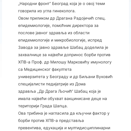
„Народни фронт“ Београд која је о овој теми
говорила из угла гинеколога.
Овом приликом др Драгана Радојичић спец.
епидемиологије, помoћник директора за
послове јавног здравља из области
епидемиологије и микробиологије, испред
Завода за јавно здравље Шабац доделила је
захвалнице за највећи допринос борби против
ХПВ-а Проф. др Милошу Марковићу имунологу
са Медицинског факултета
универзитета у Београду и др Биљани Вуковић
специјалисти педијатрије из Дома
здравља „Др Драга Љочић“ Шабац која је
имала највећи обухват вакцинисане деце на
територији Града Шапца.
Ова трибина је нагласила да кључни фактор у
борби против ХПВ-а представља
превентива, едукација и мултидисциплинарни