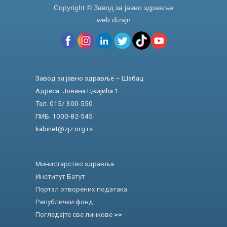
Copyright © Завод за јавно здравље
web dizajn
Завод за јавно здравље – Шабац
Адреса: Јована Цвијића 1
Тел. 015/ 300-550
ПИБ: 1000-82-545
kabinet@zjz.org.rs
Министарство здравља
Институт Батут
Портал отворених података
Републички фонд
Погледајте све линкове
>>