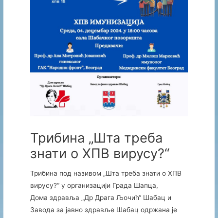
Трибина „Шта треба
знати о ХПВ вирусу?“
Трибина под називом „Шта треба знати о ХПВ
вирусу?“ у организацији Града Шапца,
Дома здравља „Др Драга Љочић“ Шабац и
Завода за јавно здравље Шабац одржана је