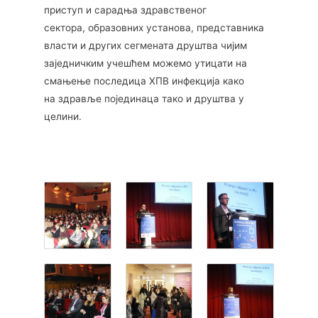
приступ и сарадња здравственог
сектора, образовних установа, представника
власти и других сегмената друштва чијим
заједничким учешћем можемо утицати на
смањење последица ХПВ инфекција како
на здравље појединаца тако и друштва у
целини.