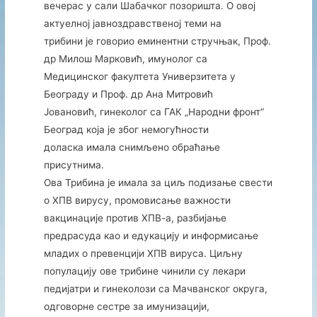
вечерас у сали Шабачког позоришта. О овој
актуелној јавноздравственој теми на
трибини је говорио еминентни стручњaк, Проф.
др Милош Марковић, имунолог са
Медицинског факултета Универзитета у
Београду и Проф. др Ана Митровић
Јовановић, гинеколог са ГАК „Народни фронт“
Београд која је због немогућности
доласка имала снимљено обраћање
присутнима.
Ова Трибина је имала за циљ подизање свести
о ХПВ вирусу, промовисање важности
вакцинације против ХПВ-а, разбијање
предрасуда као и едукацију и информисање
младих о превенцији ХПВ вируса. Циљну
популацију ове трибине чинили су лекари
педијатри и гинеколози са Мачванског округа,
одговорне сестре за имунизацији,