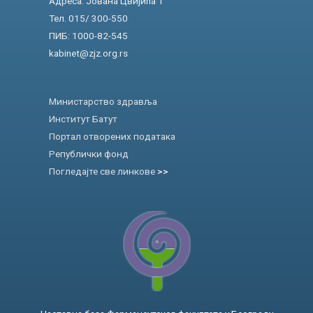
Адреса: Јована Цвијића 1
Тел. 015/ 300-550
ПИБ: 1000-82-545
kabinet@zjz.org.rs
Министарство здравља
Институт Батут
Портал отворених података
Републички фонд
Погледајте све линкове
>>