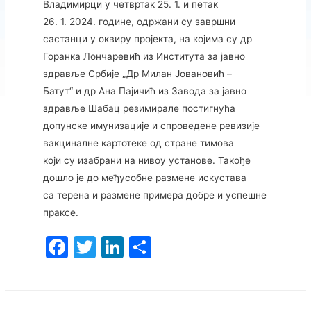
Владимирци у четвртак 25. 1. и петак
26. 1. 2024. године, одржани су завршни
састанци у оквиру пројекта, на којима су др
Горанка Лончаревић из Института за јавно
здравље Србије „Др Милан Јовановић –
Батут“ и др Ана Пајичић из Завода за јавно
здравље Шабац резимирале постигнућа
допунске имунизације и спроведене ревизије
вакциналне картотеке од стране тимова
који су изабрани на нивоу установе. Такође
дошло је до међусобне размене искустава
са терена и размене примера добре и успешне
праксе.
F
T
Li
S
a
w
n
h
c
itt
k
ar