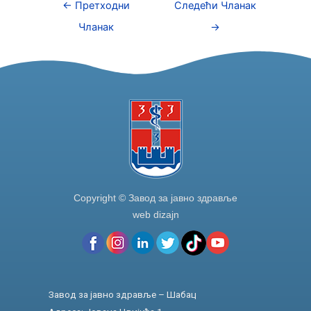
e
er
e
e
←
Претходни
Следећи Чланак
b
dI
Чланак
→
o
n
o
k
Copyright © Завод за јавно здравље
web dizajn
Завод за јавно здравље – Шабац