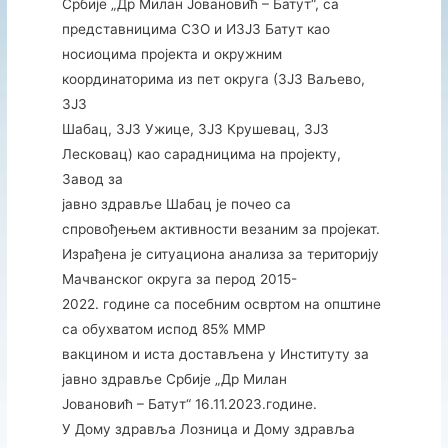
Србије „Др Милан Јовановић – Батут“, са
представницима СЗО и ИЗЈЗ Батут као
носиоцима пројекта и окружним
координаторима из пет округа (ЗЈЗ Ваљево,
ЗЈЗ
Шабац, ЗЈЗ Ужице, ЗЈЗ Крушевац, ЗЈЗ
Лесковац) као сарадницима на пројекту,
Завод за
јавно здравље Шабац је почео са
спровођењем активности везаним за пројекат.
Израђена је ситуациона анализа за територију
Мачванског округа за перод 2015-
2022. године са посебним освртом на општине
са обухватом испод 85% ММР
вакцином и иста достављена у Институту за
јавно здравље Србије „Др Милан
Јовановић – Батут“ 16.11.2023.године.
У Дому здравља Лозница и Дому здравља