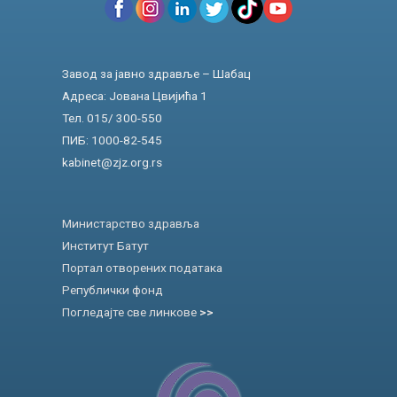
Завод за јавно здравље – Шабац
Адреса: Јована Цвијића 1
Тел. 015/ 300-550
ПИБ: 1000-82-545
kabinet@zjz.org.rs
Министарство здравља
Институт Батут
Портал отворених података
Републички фонд
Погледајте све линкове
>>