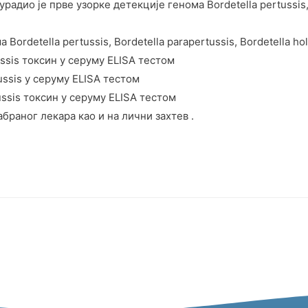
адио је прве узорке детекције генома Bordetella pertussis, B
ordetella pertussis, Bordetella parapertussis, Bordetella ho
ussis токсин у серуму ELISA тестом
ussis у серуму ELISA тестом
ussis токсин у серуму ELISA тестом
браног лекара као и на лични захтев .