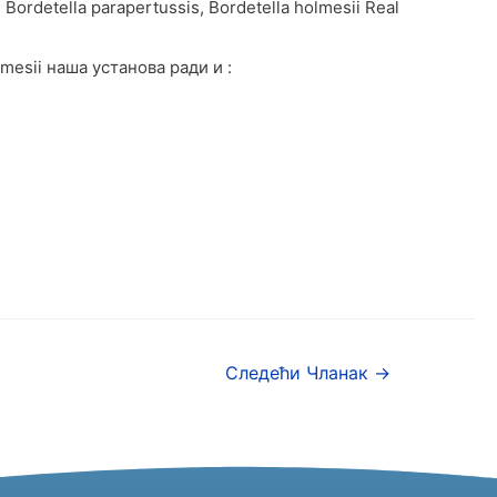
ordetella parapertussis, Bordetella holmesii Real
lmesii наша установа ради и :
Следећи Чланак
→