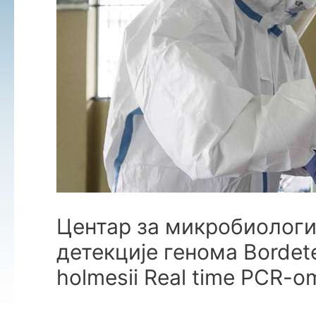
Центар за микробиологиј
детекције генома Bordetel
holmesii Real time PCR-o