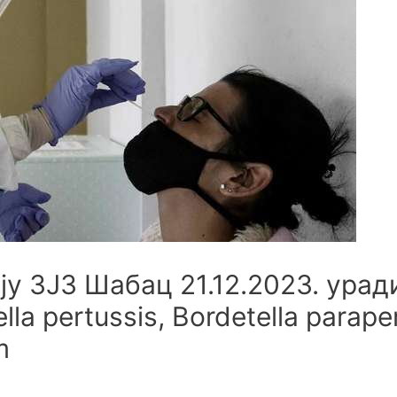
у ЗЈЗ Шабац 21.12.2023. уради
la pertussis, Bordetella paraper
m