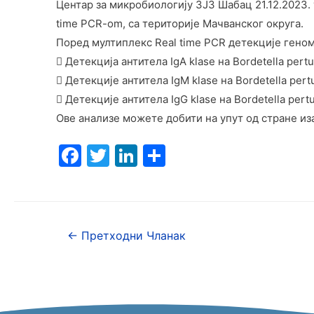
Центар за микробиологију ЗЈЗ Шабац 21.12.2023. ур
time PCR-om, са територије Мачванског округа.
Поред мултиплекс Real time PCR детекције генома B
 Детекција антитела IgA klase нa Bordetella pert
 Детекције антитела IgM klase нa Bordetella pert
 Детекције антитела IgG klase нa Bordetella pert
Ове анализе можете добити на упут од стране иза
F
T
Li
S
a
w
n
h
c
itt
k
ar
e
er
e
e
←
Претходни Чланак
b
dI
o
n
o
k