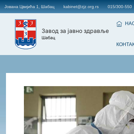
Јована Цвијића 1, Шабац
kabinet@zjz.org.rs
015/300-550
НА
Завод за јавно здравље
Шабац
КОНТА