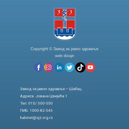
k
Copyright © Завод за јавно здравље
web dizajn
Завод за јавно здравље – Шабац
Адреса: Јована Цвијића 1
Тел. 015/ 300-550
ПИБ: 1000-82-545
kabinet@zjz.org.rs