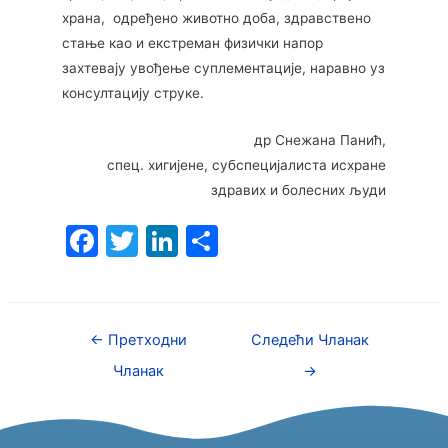
храна, одређено животно доба, здравствено
стање као и екстреман физички напор
захтевају увођење суплементације, наравно уз
консултацију струке.
др Снежана Панић,
спец. хигијене, субспецијалиста исхране
здравих и болесних људи
F
T
Li
S
a
w
n
h
c
itt
k
ar
e
er
e
e
←
Претходни
Следећи Чланак
b
dI
Чланак
→
o
n
o