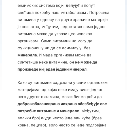
ензимских система који, делујући попут
свећица покрећу наш метаболизам . Потрошња
витамина у односу на друге храњиве материје
је незнатна, међутим, недостатак само једног
витамина може да угрози цео човеков
организам. Сами витамини не могу да
функционишу ни да се асимилују без
минерала.
И мада организам може да
синтетише неке витамине, он
не може да
произведе ни један једини минерал.
Како су витамини садржани у свим органским
материјама, од којих неке имају више једног
него другог витамина, могли бисмо рећи да
добро избалансирана исхрана обезбеђује све
потребне витамине и минерале
. Међутим,
велики број људи често једе ван куће (брза
храна, пециво), врло често се једе подгрејана