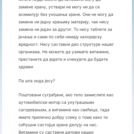
замене храну, уствари не могу ни да се
асимилују без уношења хране. Они не могу да
замене ни једну храњиву материју, чак нису
замена ни један за другог. То нису таблете за
јачање и сами по себи немају калоријску
вредност. Нису саставни део структуре нашег
организма. Не можете да узимате витамине,
престанете да једете и очекујете да будете
здрави.
Па шта онда јесу?
Поштовани суграђани, ако тело замислите као
аутомобилски мотор са унутрашњим
сагоревањем, а витамине као свећице, тада
имате прилично добру слику о томе како ти
сићушни састојци хране делују на нас.
Витамини су саставни делови наших