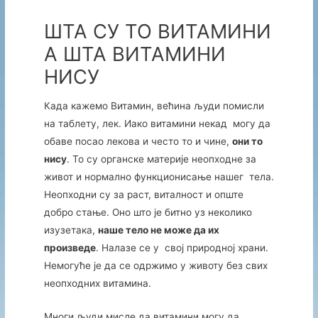
ШТА СУ ТО ВИТАМИНИ
А ШТА ВИТАМИНИ
НИСУ
Када кажемо Витамин, већина људи помисли
на таблету, лек. Иако витамини некад могу да
обаве посао лекова и често то и чине,
они то
нису
. То су органске материје неопходне за
живот и нормално функционисање нашег тела.
Неопходни су за раст, виталност и опште
добро стање. Оно што је битно уз неколико
изузетака,
наше тело не може да их
произведе
. Налазе се у свој природној храни.
Немогуће је да се одржимо у животу без свих
неопходних витамина.
Многи људи мисле да витамини могу да