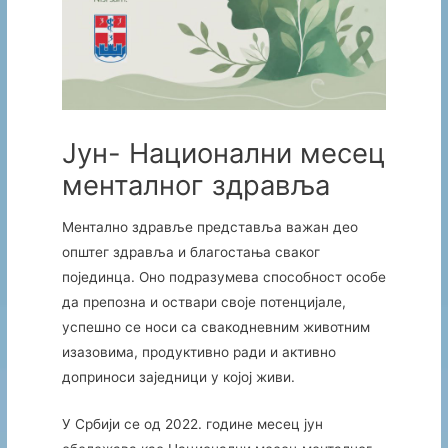
Јун- Национални месец
менталног здравља
Ментално здравље представља важан део
општег здравља и благостања сваког
појединца. Оно подразумева способност особе
да препозна и оствари своје потенцијале,
успешно се носи са свакодневним животним
изазовима, продуктивно ради и активно
доприноси заједници у којој живи.
У Србији се од 2022. године месец јун