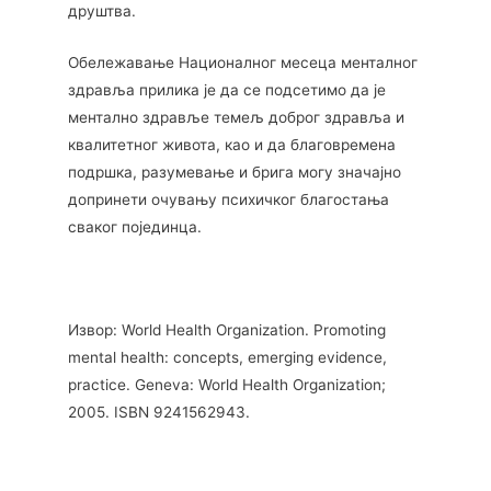
друштва.
Обележавање Националног месеца менталног
здравља прилика је да се подсетимо да је
ментално здравље темељ доброг здравља и
квалитетног живота, као и да благовремена
подршка, разумевање и брига могу значајно
допринети очувању психичког благостања
сваког појединца.
Извор: World Health Organization. Promoting
mental health: concepts, emerging evidence,
practice. Geneva: World Health Organization;
2005. ISBN 9241562943.