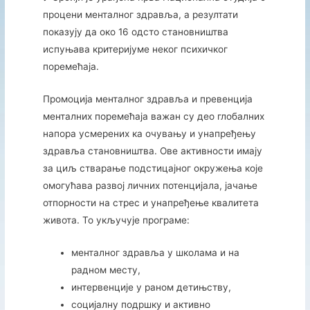
процени менталног здравља, а резултати
показују да око 16 одсто становништва
испуњава критеријуме неког психичког
поремећаја.
Промоција менталног здравља и превенција
менталних поремећаја важан су део глобалних
напора усмерених ка очувању и унапређењу
здравља становништва. Ове активности имају
за циљ стварање подстицајног окружења које
омогућава развој личних потенцијала, јачање
отпорности на стрес и унапређење квалитета
живота. То укључује програме:
менталног здравља у школама и на
радном месту,
интервенције у раном детињству,
социјалну подршку и активно