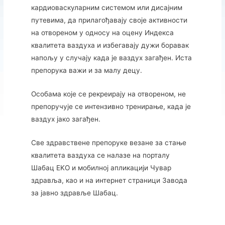
кардиоваскуларним системом или дисајним
путевима, да прилагођавају своје активности
на отвореном у односу на оцену Индекса
квалитета ваздуха и избегавају дужи боравак
напољу у случају када је ваздух загађен. Иста
препорука важи и за малу децу.
Особама које се рекреирају на отвореном, не
препоручује се интензивно тренирање, када је
ваздух јако загађен.
Све здравствене препоруке везане за стање
квалитета ваздуха се налазе на порталу
Шабац EKО и мобилној апликацији Чувар
здравља, као и на интернет страници Завода
за јавно здравље Шабац.