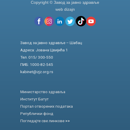
Copyright © Завод за јавно здравље
web dizajn
Завод за јавно здравље – Шабац
Адреса: Јована Цвијића 1
Тел. 015/ 300-550
ПИБ: 1000-82-545
kabinet@zjz.org.rs
Министарство здравља
Институт Батут
Портал отворених података
Републички фонд
Погледајте све линкове
>>