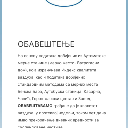
ОБАВЕШТЕЊЕ
На основу података добијених из Аутоматске
мерне станице (мерно место- Ватрогасни
дом), која израчунава Индекс квалитета
ваздуха, као и података добијених
стандардним методама са мерних места
Бенска Бара, Аутобуска станица, Касарна,
Чавић, Геронтолошки центар и Завод,
ОБАВЕШТАВАМО
грађане да је квалитет
ваздуха, у протеклој недељи, током пет дана
имао прекорачење дневних вредности за
суспендоване честице.