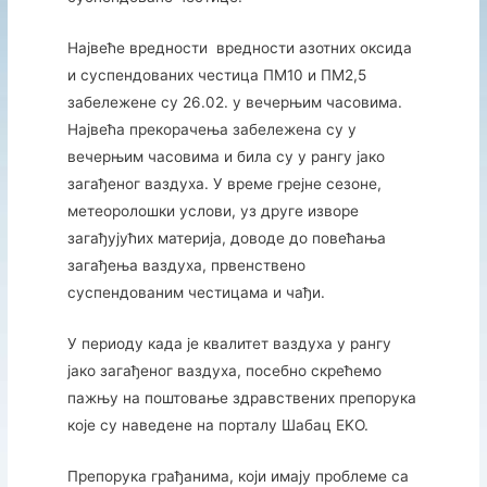
Највеће вредности вредности азотних оксида
и суспендованих честица ПM10 и ПМ2,5
забележене су 26.02. у вечерњим часовима.
Највећа прекорачења забележена су у
вечерњим часовима и била су у рангу јако
загађеног ваздуха. У време грејне сезоне,
метеоролошки услови, уз друге изворе
загађујућих материја, доводе до повећања
загађења ваздуха, првенствено
суспендованим честицама и чађи.
У периоду када је квалитет ваздуха у рангу
јако загађеног ваздуха, посебно скрећемо
пажњу на поштовање здравствених препорука
које су наведене на порталу Шабац EKО.
Препорука грађанима, који имају проблеме са