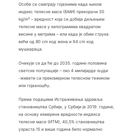
Особе се сматрају гојазнима када њихов
индекс телесне масе (БМИ) прекорачи 30
kg/m² – вредност која се добија дељењем
телесне масе у килограмима квадратом
висине у метрима – или када је обим струка
већи од 80 cm код жена и 94 cm код
мушкараца.
Очекује се да ће до 2035. године половина
светске популације – око 4 милијарде људи
-живети са прекомерном телесном тежином
или гојазношћу.
Према подацима Истраживања здравља
становништва Србије, у Србији је 2019. године,
на основу измерене вредности индекса
телесне масе (ИТМ), 40,5% становништва
узраста 15 и више година било нормално