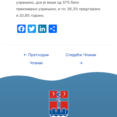
ухрањено, док је више од 57% било
прекомерно ухрањено, и то: 36,3% предгојазно
и 20,8% гојазно.
F
T
Li
S
a
w
n
h
c
itt
k
ar
e
er
e
e
←
Претходни
Следећи Чланак
b
dI
Чланак
→
o
n
o
k