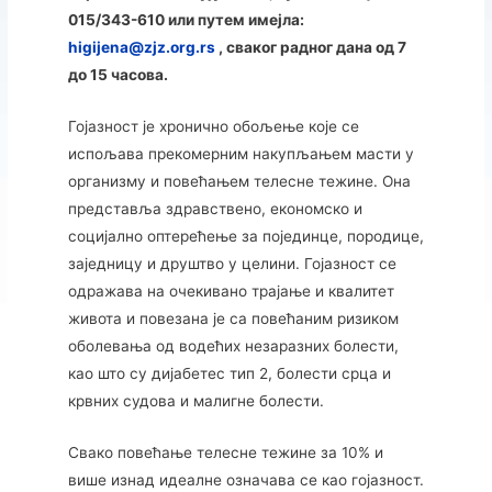
015/343-610 или путем имејла:
higijena@zjz.org.rs
, сваког радног дана од 7
до 15 часова.
Гојазност је хронично обољење које се
испољава прекомерним накупљањем масти у
организму и повећањем телесне тежине. Она
представља здравствено, економско и
социјално оптерећење за појединце, породице,
заједницу и друштво у целини. Гојазност се
одражава на очекивано трајање и квалитет
живота и повезана је са повећаним ризиком
оболевања од водећих незаразних болести,
као што су дијабетес тип 2, болести срца и
крвних судова и малигне болести.
Свако повећање телесне тежине за 10% и
више изнад идеалне означава се као гојазност.