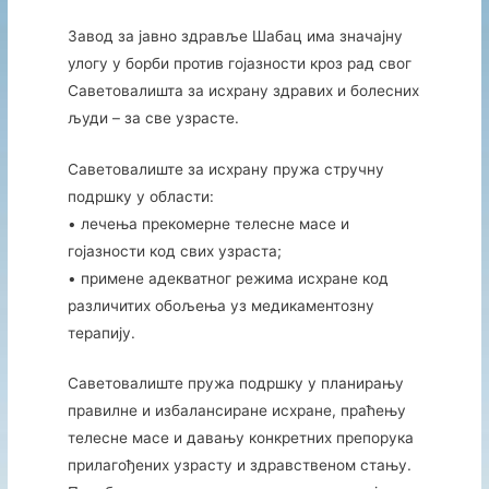
Завод за јавно здравље Шабац има значајну
улогу у борби против гојазности кроз рад свог
Саветовалишта за исхрану здравих и болесних
људи – за све узрасте.
Саветовалиште за исхрану пружа стручну
подршку у области:
• лечења прекомерне телесне масе и
гојазности код свих узраста;
• примене адекватног режима исхране код
различитих обољења уз медикаментозну
терапију.
Саветовалиште пружа подршку у планирању
правилне и избалансиране исхране, праћењу
телесне масе и давању конкретних препорука
прилагођених узрасту и здравственом стању.