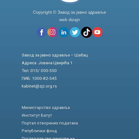
Copyright © Завод за јавно здравље
web dizajn
Завод за јавно здравље – Шабац
Адреса: Јована Цвијића 1
Тел. 015/ 300-550
ПИБ: 1000-82-545
kabinet@zjz.org.rs
Министарство здравља
Институт Батут
Портал отворених података
Републички фонд
Погледајте све линкове
>>