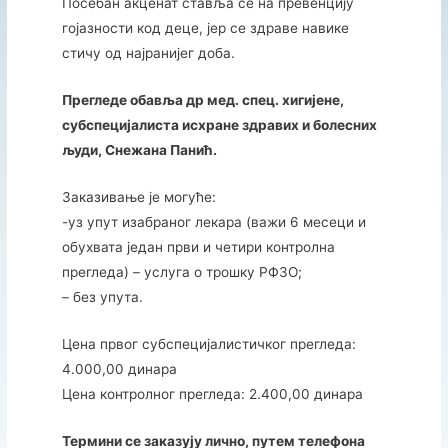
Посебан акценат ставља се на превенцију
гојазности код деце, јер се здраве навике
стичу од најранијег доба.
Прегледе обавља др мед. спец. хигијене,
субспецијалиста исхране здравих и болесних
људи, Снежана Панић.
Заказивање је могуће:
-уз упут изабраног лекара (важи 6 месеци и
обухвата један први и четири контролна
прегледа) – услуга о трошку РФЗО;
– без упута.
Цена првог субспецијалистичког прегледа:
4.000,00 динара
Цена контролног прегледа: 2.400,00 динара
Термини се заказују лично, путем телефона