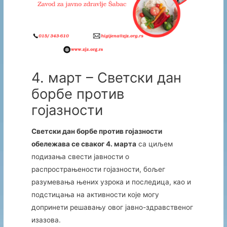
4. март – Светски дан
борбе против
гојазности
Светски дан борбе против гојазности
обележава се сваког 4. марта
са циљем
подизања свести јавности о
распрострањености гојазности, бољег
разумевања њених узрока и последица, као и
подстицања на активности које могу
допринети решавању овог јавно-здравственог
изазова.