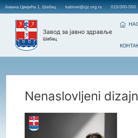
Јована Цвијића 1, Шабац
kabinet@zjz.org.rs
015/300-550
НА
Завод за јавно здравље
Шабац
КОНТА
Nenaslovljeni dizajn