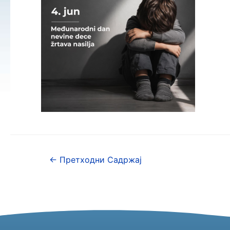
←
Претходни Садржај