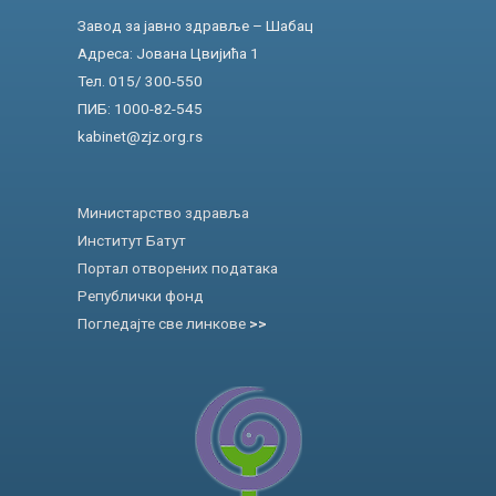
Завод за јавно здравље – Шабац
Адреса: Јована Цвијића 1
Тел. 015/ 300-550
ПИБ: 1000-82-545
kabinet@zjz.org.rs
Министарство здравља
Институт Батут
Портал отворених података
Републички фонд
Погледајте све линкове
>>