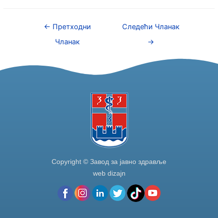
c
itt
k
ar
e
er
e
e
←
Претходни
Следећи Чланак
b
dI
Чланак
→
o
n
o
k
Copyright © Завод за јавно здравље
web dizajn