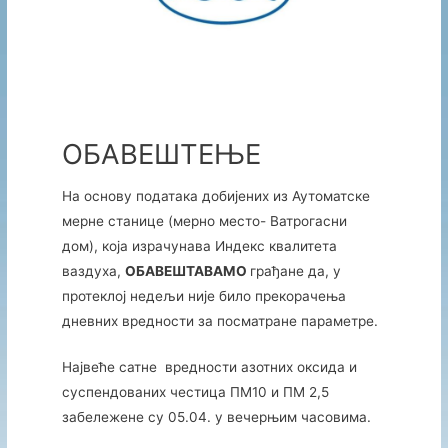
ОБАВЕШТЕЊЕ
На основу података добијених из Аутоматске
мерне станице (мерно место- Ватрогасни
дом), која израчунава Индекс квалитета
ваздуха,
ОБАВЕШТАВАМО
грађане да, у
протеклој недељи није било прекорачења
дневних вредности за посматране параметре.
Највеће сатне вредности азотних оксида и
суспендованих честица ПM10 и ПМ 2,5
забележене су 05.04. у вечерњим часовима.