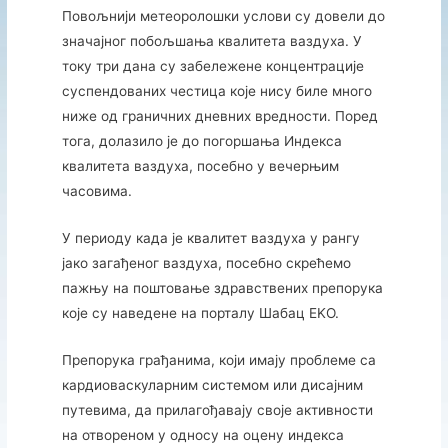
Повољнији метеоролошки услови су довели до
значајног побољшања квалитета ваздуха. У
току три дана су забележене концентрације
суспендованих честица које нису биле много
ниже од граничних дневних вредности. Поред
тога, долазило је до погоршања Индекса
квалитета ваздуха, посебно у вечерњим
часовима.
У периоду када је квалитет ваздуха у рангу
јако загађеног ваздуха, посебно скрећемо
пажњу на поштовање здравствених препорука
које су наведене на порталу Шабац EKО.
Препорука грађанима, који имају проблеме са
кардиоваскуларним системом или дисајним
путевима, да прилагођавају своје активности
на отвореном у односу на оцену индекса