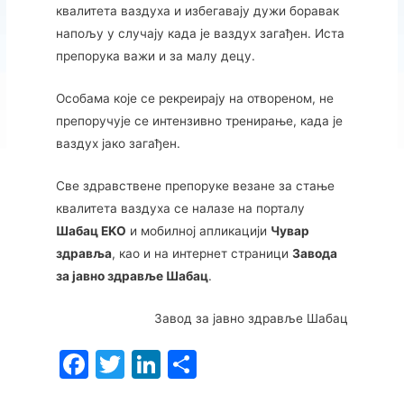
квалитета ваздуха и избегавају дужи боравак
напољу у случају када је ваздух загађен. Иста
препорука важи и за малу децу.
Особама које се рекреирају на отвореном, не
препоручује се интензивно тренирање, када је
ваздух јако загађен.
Све здравствене препоруке везане за стање
квалитета ваздуха се налазе на порталу
Шабац EKО
и мобилној апликацији
Чувар
здравља
, као и на интернет страници
Завода
за јавно здравље Шабац
.
Завод за јавно здравље Шабац
F
T
Li
S
a
w
n
h