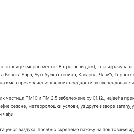
е станице (мерно место- Ватрогасни дом), која израчунава 
 Бенска Бара, Аутобуска станица, Касарна, Чавић, Геронто
дана имао прекорачење дневних вредности за суспендоване 
их честица ПM10 и ПМ 2,5 забележене су 01.12., највећа п
 грејне сезоне, метеоролошки услови, уз друге изворе загађу
и чађи.
 загађеног ваздуха, посебно скрећемо пажњу на поштовање з