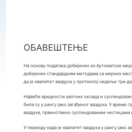
ОБАВЕШТЕЊЕ
На основу података добијених из Аутоматске мерн
добијених стандардним методама са мерних места
да је квалитет ваздуха у протеклој недељи три 
Највеће вредности азотних оксида и суспендован
била су у рангу јако загађеног ваздуха. У време
ваздуха, првенствено суспендованим честицама 
У периоду када је квалитет ваздуха у рангу јако