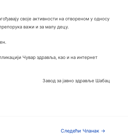
гођавају своје активности на отвореном у односу
 препорука важи и за малу децу.
ен.
пликацији Чувар здравља, као и на интернет
Завод за јавно здравље Шабац
Следећи Чланак
→