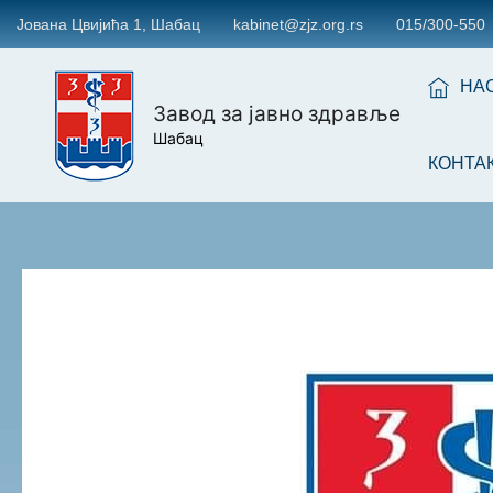
Јована Цвијића 1, Шабац
kabinet@zjz.org.rs
015/300-550
НА
Завод за јавно здравље
Шабац
КОНТА