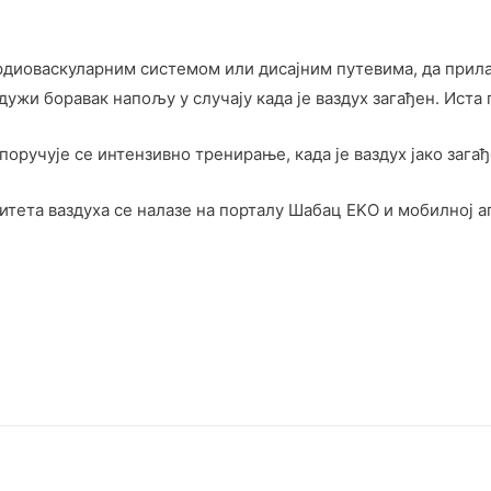
рдиоваскуларним системом или дисајним путевима, да прила
дужи боравак напољу у случају када је ваздух загађен. Иста
поручује се интензивно тренирање, када је ваздух јако загађ
итета ваздуха се налазе на порталу Шабац EKО и мобилној а