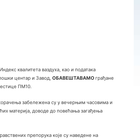
Индекс квалитета ваздуха, као и података
лошки центар и Завод,
ОБАВЕШТАВАМО
грађане
честице ПМ10.
рекорачења забележена су у вечерњим часовима и
јућих материја, доводе до повећања загађења
дравствених препорука које су наведене на