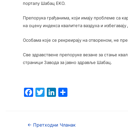
порталу Шабац EKО.
Препорука грађанима, који имају проблеме са ка
на оцену индекса квалитета ваздуха и избегавају 
Особама које се рекреирају на отвореном, не пре
Све здравствене препоруке везане за стање квал
страници Завода за јавно здравље Шабац.
F
T
Li
S
a
w
n
h
c
itt
k
ar
e
er
e
e
←
Претходни Чланак