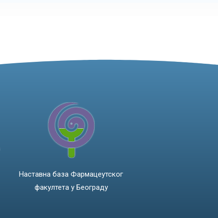
а
Наставна база Фармацеутског
факултета у Београду