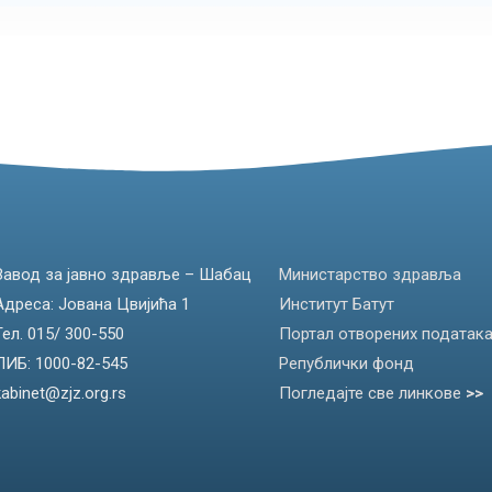
Завод за јавно здравље – Шабац
Министарство здравља
Адреса: Јована Цвијића 1
Институт Батут
Тел. 015/ 300-550
Портал отворених податак
ПИБ: 1000-82-545
Републички фонд
kabinet@zjz.org.rs
Погледајте све линкове
>>