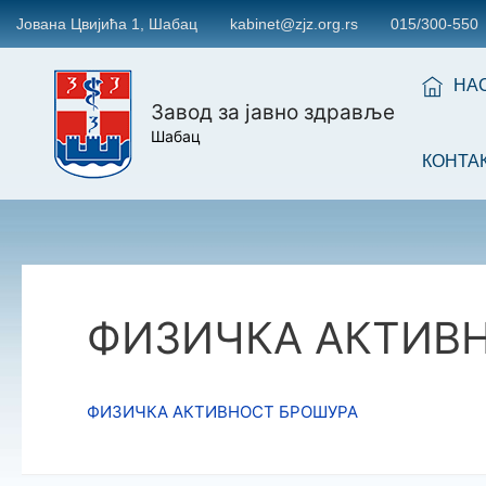
Јована Цвијића 1, Шабац
kabinet@zjz.org.rs
015/300-550
НА
Завод за јавно здравље
Шабац
КОНТА
ФИЗИЧКА АКТИВ
ФИЗИЧКА АКТИВНОСТ БРОШУРА