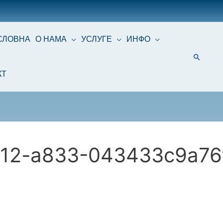
СЛОВНА
О НАМА
УСЛУГЕ
ИНФО
КТ
12-a833-043433c9a76