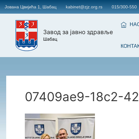
Јована Цвијића 1, Шабац
kabinet@zjz.org.rs
015/300-550
НА
Завод за јавно здравље
Шабац
КОНТА
07409ae9-18c2-42