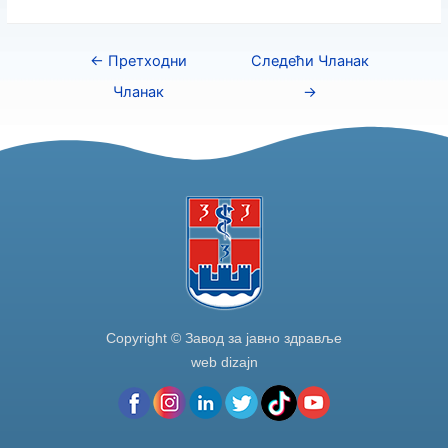
c
itt
k
ar
e
er
e
e
←
Претходни
Следећи Чланак
b
dI
Чланак
→
o
n
o
k
Copyright © Завод за јавно здравље
web dizajn