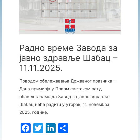
Радно време Завода за
јавно здравље Шабац –
11.11.2025.
Поводом обележавања Државног празника –
Дана примирја у Првом светском рату,
обавештавамо да Завод за јавно здравље
Шабац неће радити у уторак, 11. новембра
2025. године.
F
T
Li
S
a
w
n
h