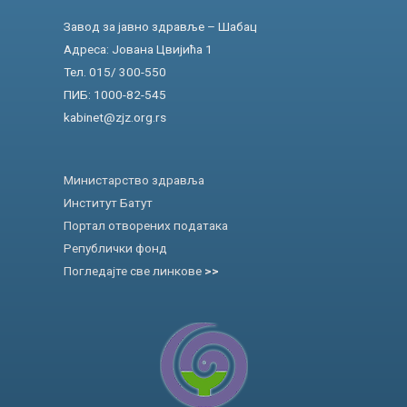
Завод за јавно здравље – Шабац
Адреса: Јована Цвијића 1
Тел. 015/ 300-550
ПИБ: 1000-82-545
kabinet@zjz.org.rs
Министарство здравља
Институт Батут
Портал отворених података
Републички фонд
Погледајте све линкове
>>