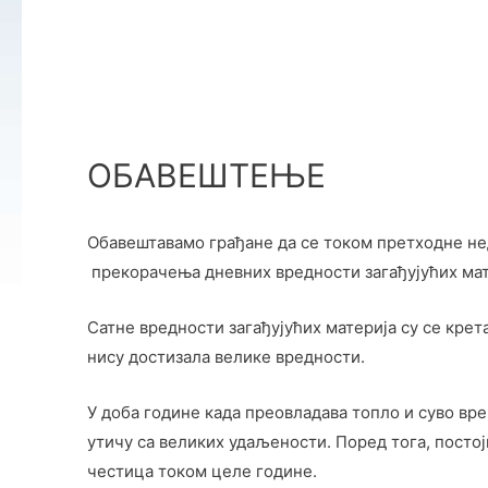
ОБАВЕШТЕЊЕ
Обавештавамо грађане да се током претходне нед
прекорачења дневних вредности загађујућих мат
Сатне вредности загађујућих материја су се кре
нису достизала велике вредности.
У доба године када преовладава топло и суво вре
утичу са великих удаљености. Поред тога, посто
честица током целе године.