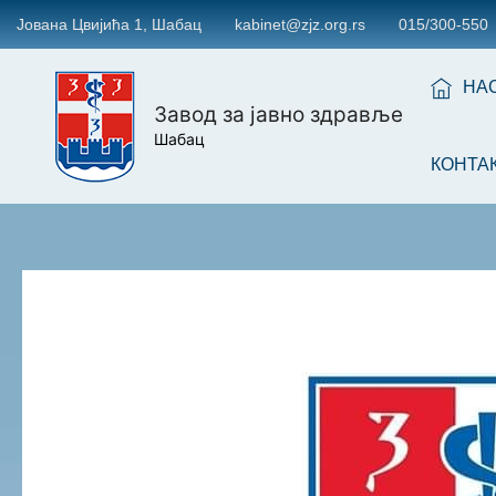
Јована Цвијића 1, Шабац
kabinet@zjz.org.rs
015/300-550
НА
Завод за јавно здравље
Шабац
КОНТА