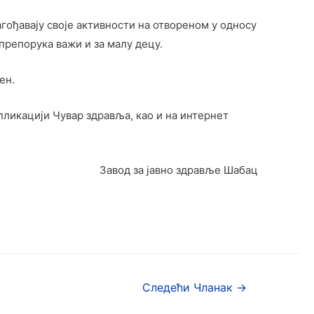
гођавају своје активности на отвореном у односу
 препорука важи и за малу децу.
ен.
пликацији Чувар здравља, као и на интернет
Завод за јавно здравље Шабац
Следећи Чланак
→