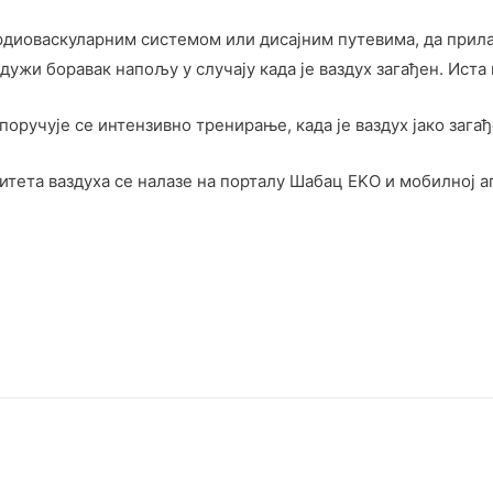
рдиоваскуларним системом или дисајним путевима, да прила
дужи боравак напољу у случају када је ваздух загађен. Иста
поручује се интензивно тренирање, када је ваздух јако загађ
итета ваздуха се налазе на порталу Шабац EKО и мобилној а