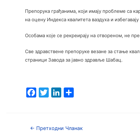
Препорука грађанима, који имају проблеме са ка
на оцену Индекса квалитета ваздуха и избегавају 
Особама које се рекреирају на отвореном, не пре
Све здравствене препоруке везане за стање квал
страници Завода за јавно здравље Шабац.
F
T
Li
S
a
w
n
h
c
itt
k
ar
e
er
e
e
←
Претходни Чланак
b
dI