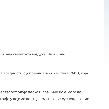
оцена квалитета ваздуха. Није било
ма вредности суспрендованих честица PM10, која
есталост олуја песка и прашине које могу да
стрије у којима постоји емитовање суспендованих