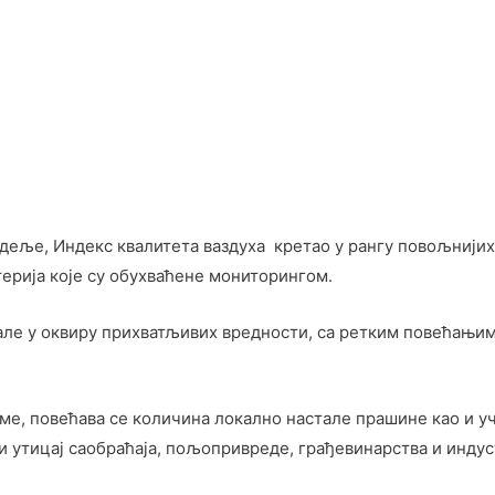
еље, Индекс квалитета ваздуха кретао у рангу повољнијих 
ерија које су обухваћене мониторингом.
тале у оквиру прихватљивих вредности, са ретким повећањи
ме, повећава се количина локално настале прашине као и уч
ји утицај саобраћаја, пољопривреде, грађевинарства и инду