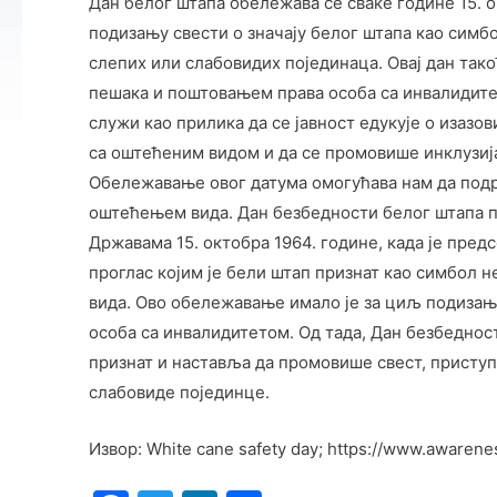
Дан белог штапа обележава се сваке године 15. о
подизању свести о значају белог штапа као симб
слепих или слабовидих појединаца. Овај дан так
пешака и поштовањем права особа са инвалидите
служи као прилика да се јавност едукује о изазов
са оштећеним видом и да се промовише инклузија
Обележавање овог датума омогућава нам да подр
оштећењем вида. Дан безбедности белог штапа п
Државама 15. октобра 1964. године, када је пре
проглас којим jе бели штап признат као симбол 
вида. Ово обележавање имало је за циљ подизањ
особа са инвалидитетом. Од тада, Дан безбеднос
признат и наставља да промовише свест, приступ
слабовиде појединце.
Извор: White cane safety day; https://www.awaren