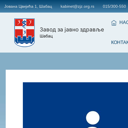
Јована Цвијића 1, Шабац
kabinet@zjz.org.rs
015/300-550
НА
Завод за јавно здравље
Шабац
КОНТА