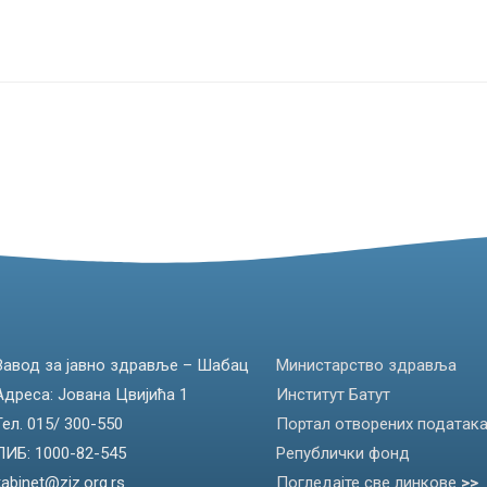
Завод за јавно здравље – Шабац
Министарство здравља
Адреса: Јована Цвијића 1
Институт Батут
Тел. 015/ 300-550
Портал отворених податак
ПИБ: 1000-82-545
Републички фонд
kabinet@zjz.org.rs
Погледајте све линкове
>>