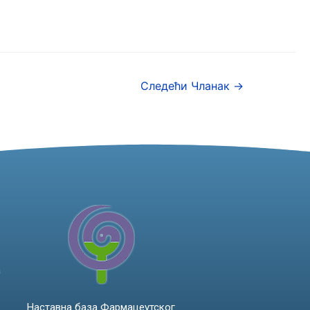
Следећи Чланак
→
а
Наставна база Фармацеутског