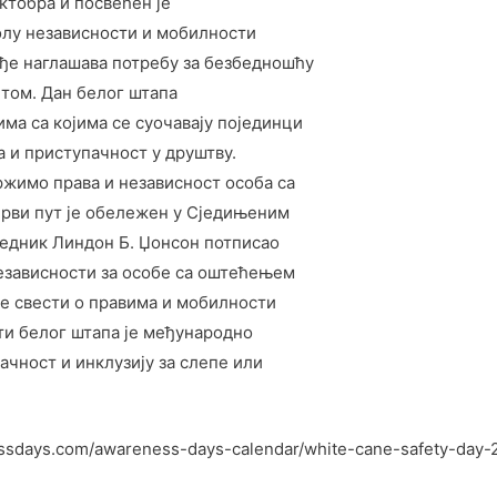
ктобра и посвећен је
олу независности и мобилности
ође наглашава потребу за безбедношћу
том. Дан белог штапа
има са којима се суочавају појединци
 и приступачност у друштву.
жимо права и независност особа са
рви пут је обележен у Сједињеним
дседник Линдон Б. Џонсон потписао
независности за особе са оштећењем
е свести о правима и мобилности
ти белог штапа је међународно
ачност и инклузију за слепе или
essdays.com/awareness-days-calendar/white-cane-safety-day-