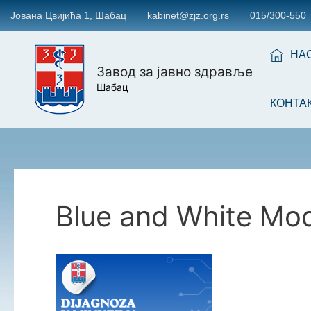
Јована Цвијића 1, Шабац
kabinet@zjz.org.rs
015/300-550
НА
Завод за јавно здравље
Шабац
КОНТА
Blue and White Mod