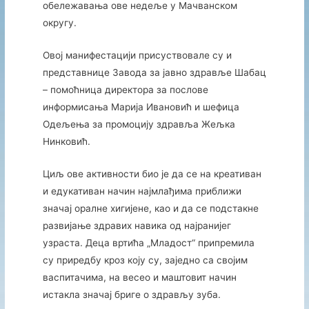
обележавања
ове
недеље
у
Мачванском
округу.
Овој
манифестацији
присуствовале
су
и
представнице
Завода
за
јавно
здравље
Шабац
–
помоћница
директора
за
послове
информисања
Марија
Ивановић
и
шефица
Одељења
за
промоцију
здравља
Жељка
Нинковић.
Циљ
ове
активности
био
је
да
се
на
креативан
и
едукативан
начин
најмлађима
приближи
значај
оралне
хигијене,
као
и
да
се
подстакне
развијање
здравих
навика
од
најранијег
узраста.
Деца
вртића „
Младост“
припремила
су
приредбу
кроз
коју
су,
заједно
са
својим
васпитачима,
на
весео
и
маштовит
начин
истакла
значај
бриге
о
здрављу
зуба.