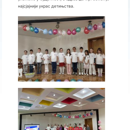
најсјајнији
украс
детињства.