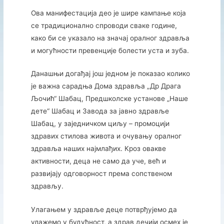
Ова
манифестација
део
је
шире
кампање
која
се
традиционално
спроводи
сваке
године,
како
би
се
указало
на
значај
оралног
здравља
и
могућности
превенције
болести
уста
и
зуба.
Данашњи
догађај
још
једном
је
показао
колико
је
важна
сарадња
Дома
здравља „
Др
Драга
Љочић“
Шабац,
Предшколске
установе „
Наше
дете“
Шабац
и
Завода
за
јавно
здравље
Шабац,
у
заједничком
циљу –
промоцији
здравих
стилова
живота
и
очувању
оралног
здравља
наших
најмлађих.
Кроз
овакве
активности,
деца
не
само
да
уче,
већ
и
развијају
одговорност
према
сопственом
здрављу.
Улагањем
у
здравље
деце
потврђујемо
да
улажемо
у
будућност,
а
здрав
дечији
осмех
је