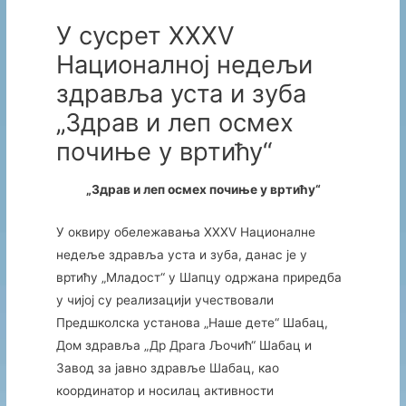
У сусрет XXXV
Националној недељи
здравља уста и зуба
„Здрав и леп осмех
почиње у вртићу“
„
Здрав
и
леп
осмех
почиње
у
вртићу“
У
оквиру
обележавања XXXV
Националне
недеље
здравља
уста
и
зуба,
данас
је
у
вртићу „
Младост“
у
Шапцу
одржана
приредба
у
чијој
су
реализацији
учествовали
Предшколска
установа „
Наше
дете“
Шабац,
Дом
здравља „
Др
Драга
Љочић“
Шабац
и
Завод
за
јавно
здравље
Шабац,
као
координатор
и
носилац
активности