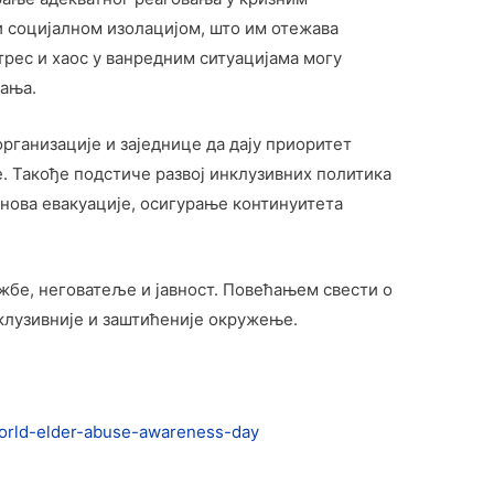
и социјалном изолацијом, што им отежава
трес и хаос у ванредним ситуацијама могу
вања.
ганизације и заједнице да дају приоритет
е. Такође подстиче развој инклузивних политика
анова евакуације, осигурање континуитета
жбе, неговатеље и јавност. Повећањем свести о
клузивније и заштићеније окружење.
-world-elder-abuse-awareness-day