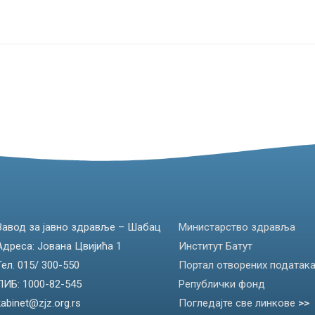
Завод за јавно здравље – Шабац
Министарство здравља
Адреса: Јована Цвијића 1
Институт Батут
Тел. 015/ 300-550
Портал отворених податак
ПИБ: 1000-82-545
Републички фонд
kabinet@zjz.org.rs
Погледајте све линкове
>>