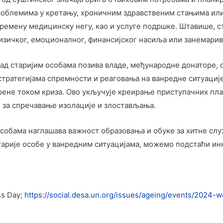
 проблемима у кретању, хроничним здравственим стањима ил
ремену медицинску негу, као и услуге подршке. Штавише, с
изичког, емоционалног, финансијског насиља или занемари
 старијим особама позива владе, међународне донаторе, ор
 стратегијама спремности и реаговања на ванредне ситуациј
марене током криза. Ово укључује креирање приступачних пл
 за спречавање изолације и злостављања.
собама наглашава важност образовања и обуке за хитне слу
тарије особе у ванредним ситуацијама, можемо подстаћи ин
ss Day;
https://social.desa.un.org/issues/ageing/events/2024