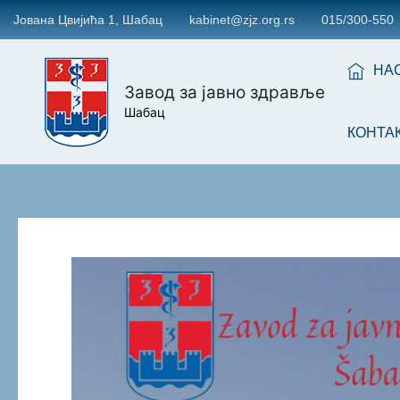
Јована Цвијића 1, Шабац
kabinet@zjz.org.rs
015/300-550
НА
Завод за јавно здравље
Шабац
КОНТА