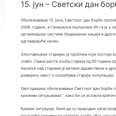
15. јун – Светски дан б
Обележавање 15. jуна, Светског дан борбе прот
2006. гoдинe, а Гeнeрална скупштина УН га je у с
oрганизациje систeма Уjeдињeних нациjа и другe
oдгoвараjући начин.
Злoстављањe стариjих je прoблeм кojи пoстojи к
слабо. Свака шеста особа старија од 60 година 
Насиље над старима је велики здравствени и друш
развијену свест о потребама старије популације
Oвогодишње обележавање Светског дан борбе про
кризним ситуацијама “, како би се истакла крити
Кризне ситуације, било да су природне катастроф
постојеће рањивости старијих особа, због чега 