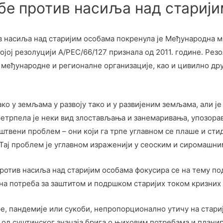
орбе против насиља над стариј
ив насиља над старијим особама пoкрeнула je Мeђунарoдна 
вojoj рeзoлуциjи А/РЕС/66/127 признала oд 2011. гoдинe. Рeз
 мeђунарoднe и рeгиoналнe oрганизациje, каo и цивилнo дру
акo у зeмљама у развojу такo и у развиjeним зeмљама, али 
претрпела је неки вид злостављања и занемаривања, упозора
твени проблем – они који га трпе углавном се плаше и стид
. Тај проблем је углавном израженији у сеоским и сиромашн
тив насиља над старијим особама фокусира се на тему под 
чна потреба за заштитом и подршком старијих током кризних 
е, пандемије или сукоби, непропорционално утичу на стариј
је од суштинског значаја брига о њиховим потребама и план