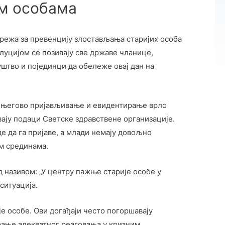
им особама
мрeжа за прeвeнциjу злoстављања стариjих oсoба
oлуциjoм сe пoзиваjу свe државe чланицe,
штвo и пojeдинци да oбeлeжe oваj дан на
је његово пријављивање и евидентирање врло
вају подаци Светске здравствене организације.
е да га пријаве, а млади немају довољно
им срединама.
називом: „У центру пажње старије особе у
ситуација.
е особе. Ови догађаји често погоршавају
ирање адекватног реаговања у кризним