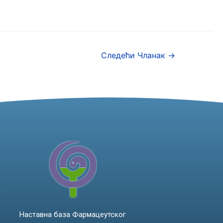
Следећи Чланак
→
а
Наставна база Фармацеутског