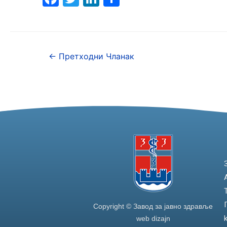
a
w
n
h
c
itt
k
ar
e
er
e
e
←
Претходни Чланак
b
dI
o
n
o
k
Copyright © Завод за јавно здравље
web dizajn