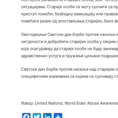
ситуацијама. Старије особе се могу суочити са
приступ помоћи, безбедну евакуацију или правов
повећати ризик од злостављања старијих, било ф
Овогодишњи Светски дан борбе против насиља над
сигурности и добробити старијих особа у својим
које осигуравају да старије особе не буду зане
здравствених услуга и пружање циљане подршке
Светски дан борбе против насиља над старијим о
специфичним изазовима са којима се суочавају с
Извор: United Nations; World Elder Abuse Awarene
F
T
Li
S