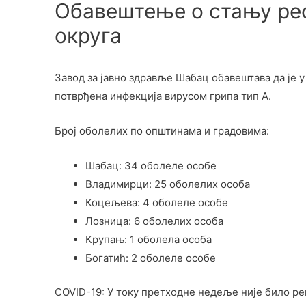
Обавештење о стању рес
округа
Завод за јавно здравље Шабац обавештава да је у
потврђена инфекција вирусом грипа тип А.
Број оболелих по општинама и градовима:
Шабац: 34 оболеле особе
Владимирци: 25 оболелих особа
Коцељева: 4 оболеле особе
Лозница: 6 оболелих особа
Крупањ: 1 оболела особа
Богатић: 2 оболеле особе
COVID-19: У току претходне недеље није било ре