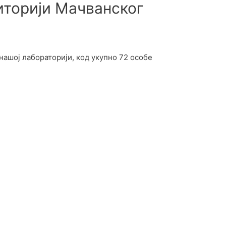
иторији Мачванског
нашој лабораторији, код укупно 72 особе