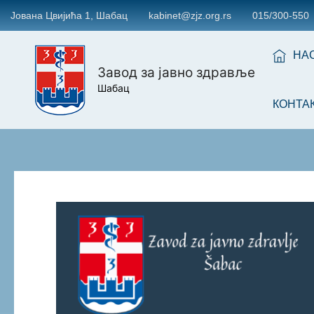
Јована Цвијића 1, Шабац
kabinet@zjz.org.rs
015/300-550
НА
Завод за јавно здравље
Шабац
КОНТА