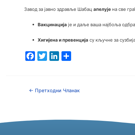
Завод за јавно здравље Шабац
апелује
на све гра
Вакцинација
је и даље ваша најбоља одбра
Хигијена и превенција
су кључне за сузби
F
T
Li
S
a
w
n
h
c
itt
k
ar
e
er
e
e
←
Претходни Чланак
b
dI
o
n
o
k