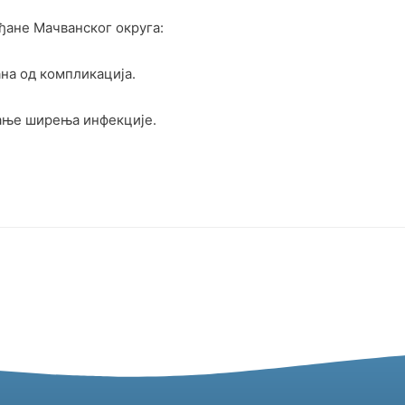
ђане Мачванског округа:
на од компликација.
јање ширења инфекције.