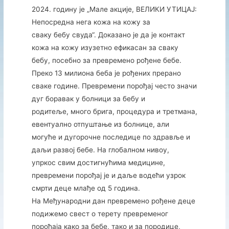
2024. годину је „Мале акције, ВЕЛИКИ УТИЦАЈ:
Непосредна нега кожа на кожу за
сваку бебу свуда“. Доказано је да је контакт
кожа на кожу изузетно ефикасан за сваку
бебу, посебно за превремено рођене бебе.
Преко 13 милиона беба је рођених прерано
сваке године. Превремени порођај често значи
дуг боравак у болници за бебу и
родитеље, много брига, процедура и третмана,
евентуално отпуштање из болнице, али
могуће и дугорочне последице по здравље и
даљи развој бебе. На глобалном нивоу,
упркос свим достигнућима медицине,
превремени порођај је и даље водећи узрок
смрти деце млађе од 5 година.
На Међународни дан превремено рођене деце
подижемо свест о терету превременог
порођаја како за бебе, тако и за породице,