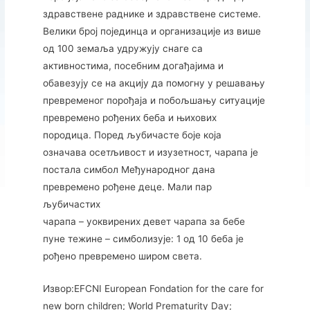
здравствене раднике и здравствене системе.
Велики број појединца и организације из више
од 100 земаља удружују снаге са
активностима, посебним догађајима и
обавезују се на акцију да помогну у решавању
превременог порођаја и побољшању ситуације
превремено рођених беба и њихових
породица. Поред љубичасте боје која
означава осетљивост и изузетност, чарапа је
постала симбол Међународног дана
превремено рођене деце. Мали пар
љубичастих
чарапа – уоквирених девет чарапа за бебе
пуне тежине – симболизује: 1 од 10 беба је
рођено превремено широм света.
Извор:EFCNI European Fondation for the care for
new born children; World Prematurity Day;