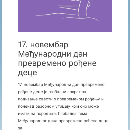
17. новембар
Међународни дан
превремено рођене
деце
17. новембар Међународни дан превремено
рођене деце је глобални покрет за
подизање свести о превременом рођењу и
понекад разорном утицају који оно може
имати на породице. Глобална тема
Међународног дана превремено рођене деце
за