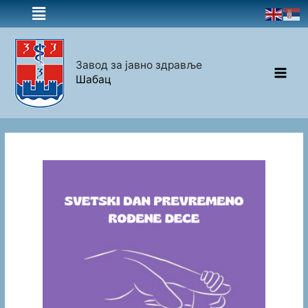
Завод за јавно здравље
Шабац