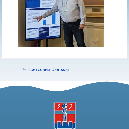
←
Претходни Садржај