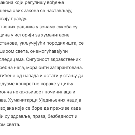
закона који регулишу вођење
шења ових закона се настављају,
ају правду.
твених радника у зонама сукоба су
одина у историји за хуманитарне
установе, укључујући породилишта, се
 широм света, онемогућавајући
оследицама. Сигурност здравствених
ребна нега, мора бити загарантована.
тићене од напада и остати у стању да
редузме конкретне кораке у циљу
оконча некажњивост починилаца и
ва. Хуманитарци Уједињених нација
војака које се боре да преживе када
и су здравље, права, безбедност и
ом света.