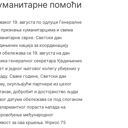
хуманитарне помоћи
аког 19. августа по одлуци Генералне
 признања хуманитарцима и свима
манитарне сврхе. Светски дан
дињених нација за координацију
 обележава се 19. августа на дан
ика генералног секретара Уједињених
т и једног његовог колегу убијених у
ду. Сваке године, Светски дан
му, окупљајући партнере из целог
танак, добробит и достојанство људи
ог датума обележава се под слоганом
 алармантног пораста напада на
спровођење међународног
вост за ова кршења. Упркос 75