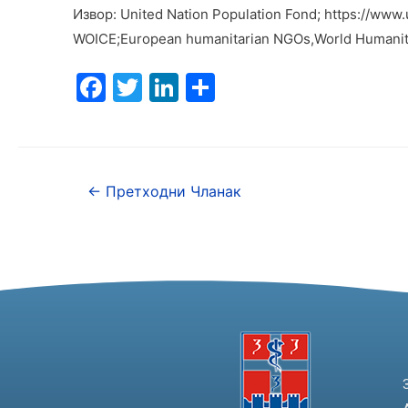
Извор: United Nation Population Fond; https://www
WOICE;European humanitarian NGOs,World Humanitar
F
T
Li
S
a
w
n
h
c
itt
k
ar
e
er
e
e
←
Претходни Чланак
b
dI
o
n
o
k