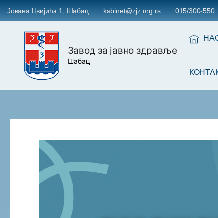
Јована Цвијића 1, Шабац
kabinet@zjz.org.rs
015/300-550
НА
Завод за јавно здравље
Шабац
КОНТА