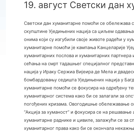
19. август Светски дан 
Светски дан хуманитарне помоћи се обележава св
скупштине Уједињених нација са циљем одавања
онима који су изгубили своје животе радећи у ху
хуманитарне помоћи је кампања Канцеларије Ује
хуманитарних послова и хуманитарних партнера и
сећања на смрт тадашњег специјалног представн
нација у Ираку Сержиа Вијеира де Мела и двадесе
бомбардовању седишта Уједињених нација у Багда
хуманитарне помоћи се фокусира на одређену те
хуманитарног система како би се залагали за опс
погођених кризама. Овогодишње обележавање ов
“Акција за хуманост“ и фокусира се на решавање
хуманитарне раднике и цивиле, залажући се за 
хуманитарног права како би се окончала некажњи