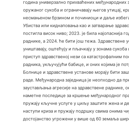
​​година универзално прихваћених међународних 
оружаног сукоба и ограничавају његов утицај, кр
несмањеном брзином и починиоци и даље избегав
Убиствa или киднаповањa као и затварање здравс
постигла висок ниво; 2023. је била најопаснија г
раднике, а 2024. ће бити још тежа. Здравствене 
уништавају, оштећују и пљачкају у зонама сукоба
приступ здравственој нези са катастрофалним п
радника, укључујући бабице, и оних којима је пот
Болнице и здравствене установе морају бити заш
раде. Међународна заједница је неопходно да п
заустављања агресије на здравствене раднике, 
наметне последице за кршење међународног пра
пружају кључне услуге у циљу заштите жена и де
наступи криза и пружају подршку свима онима чиј
достојанство угрожени у више од 60 земаља шир