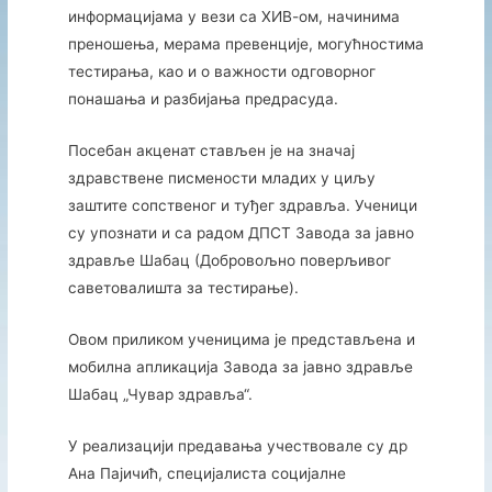
информацијама у вези са ХИВ-ом, начинима
преношења, мерама превенције, могућностима
тестирања, као и о важности одговорног
понашања и разбијања предрасуда.
Посебан акценат стављен је на значај
здравствене писмености младих у циљу
заштите сопственог и туђег здравља. Ученици
су упознати и са радом ДПСТ Завода за јавно
здравље Шабац (Добровољно поверљивог
саветовалишта за тестирање).
Овом приликом ученицима је представљена и
мобилна апликација Завода за јавно здравље
Шабац „Чувар здравља“.
У реализацији предавања учествовале су др
Ана Пајичић, специјалиста социјалне