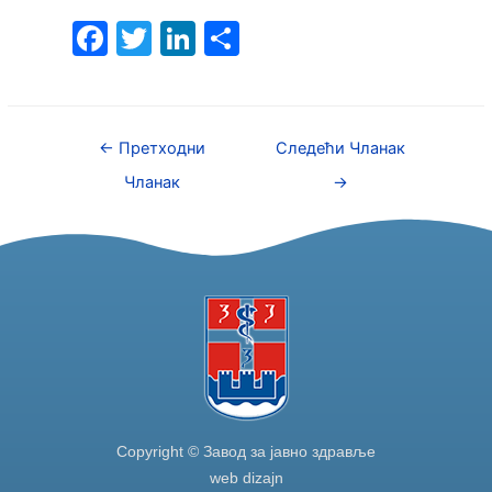
F
T
Li
S
a
w
n
h
c
itt
k
ar
e
er
e
e
←
Претходни
Следећи Чланак
b
dI
Чланак
→
o
n
o
k
Copyright © Завод за јавно здравље
web dizajn