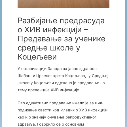
Разбијање предрасуда
о ХИВ инфекцији –
Предавање за ученике
средње школе у
Коцељеви
У организацији Завода за јавно здравље
Шабац и Црвеног крста Коцељева, у Средњој
школи у Коцељеви одржано је предавање на
тему превенције ХИВ инфекције.
Ово едукативно предавање имало је за циљ
подизање свести код младих о ХИВ инфекцији,
као и о значају очувања репродуктивног
здравља. Говорило се о основним