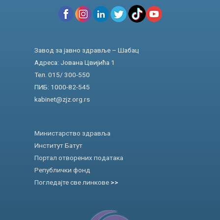
Завод за јавно здравље – Шабац
Адреса: Јована Цвијића 1
Тел. 015/ 300-550
ПИБ: 1000-82-545
kabinet@zjz.org.rs
Министарство здравља
Институт Батут
Портал отворених података
Републички фонд
Погледајте све линкове
>>